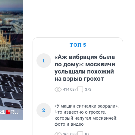
ТОП 5
«Аж вибрация была
1
по дому»: москвичи
услышали похожий
на взрыв грохот
414 087
373
«У машин сигналки заорали».
2
Что известно о грохоте,
который напугал москвичей:
фото и видео
365 088
87