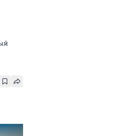
я
ный