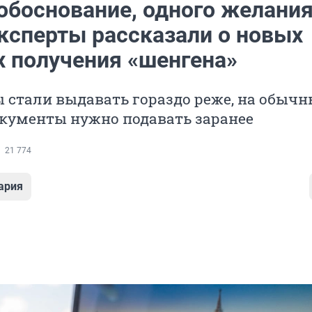
обоснование, одного желани
эксперты рассказали о новых
х получения «шенгена»
 стали выдавать гораздо реже, на обыч
окументы нужно подавать заранее
21 774
ария