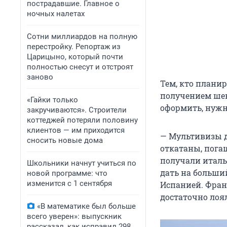
пострадавшие. Главное о
ночных налетах
Сотни миллиардов на полную
перестройку. Репортаж из
Царицыно, который почти
полностью снесут и отстроят
заново
Тем, кто планир
получением шен
«Гайки только
оформить, нужн
закручиваются». Строители
коттеджей потеряли половину
клиентов — им приходится
— Мультивизы д
сносить новые дома
откатаны, пога
получали италья
Школьники начнут учиться по
дать на больший
новой программе: что
изменится с 1 сентября
Испанией. Фран
достаточно лоя
«В математике был больше
всего уверен»: выпускник
рассказал, как исправил 298