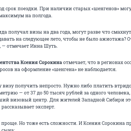
д срок поездки. При наличии старых «шенгенов» могу
 максимум на полгода.
вида получал визы на два года, могут разве что смахнут
давать на следующее лето, чтобы не было ажиотажа? О
, — отмечает Инна Шуть.
ентства Ксения Сорокина
отмечает, что в регионах ос
росов на оформление «шенгена» не наблюдается.
у визу получить непросто. Нужно либо платить втридо
етрию — от 37 до
50 тысяч
рублей за одного человека,
ший визовый центр. Для жителей Западной Сибири эт
 рассказывает эксперт.
м проще. Но тоже есть сложности. И Ксения Сорокина 
 сына: