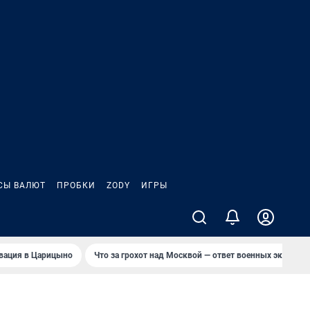
СЫ ВАЛЮТ
ПРОБКИ
ZODY
ИГРЫ
вация в Царицыно
Что за грохот над Москвой — ответ военных эксперто