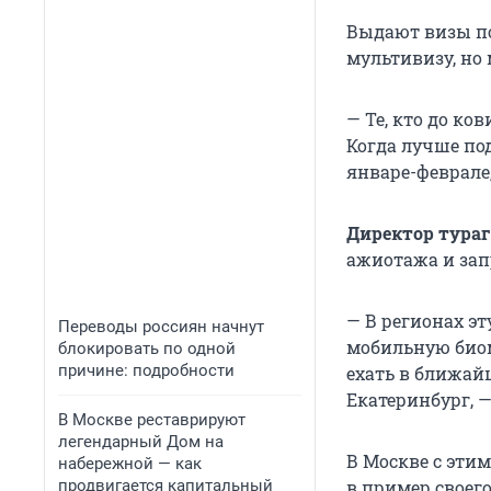
Выдают визы по
мультивизу, но
— Те, кто до ко
Когда лучше по
январе-феврале
Директор тураг
ажиотажа и зап
— В регионах эт
Переводы россиян начнут
мобильную биом
блокировать по одной
причине: подробности
ехать в ближай
Екатеринбург, —
В Москве реставрируют
легендарный Дом на
В Москве с эти
набережной — как
продвигается капитальный
в пример своего