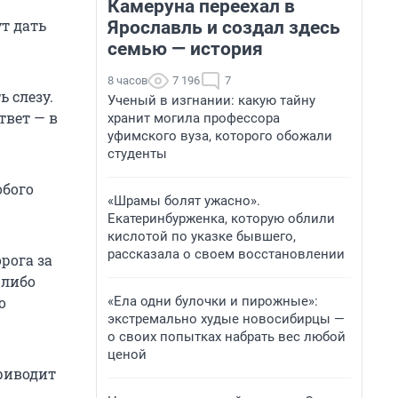
Камеруна переехал в
т дать
Ярославль и создал здесь
семью — история
8 часов
7 196
7
ь слезу.
Ученый в изгнании: какую тайну
твет — в
хранит могила профессора
уфимского вуза, которого обожали
студенты
обого
«Шрамы болят ужасно».
Екатеринбурженка, которую облили
кислотой по указке бывшего,
рассказала о своем восстановлении
рога за
 либо
«Ела одни булочки и пирожные»:
о
экстремально худые новосибирцы —
о своих попытках набрать вес любой
ценой
приводит