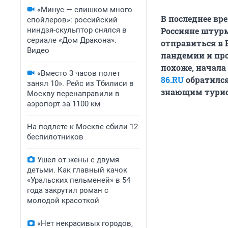
«Минус — слишком много
В последнее вр
спойлеров»: российский
ниндзя-скульптор снялся в
Россияне штур
сериале «Дом Дракона».
отправиться в 
Видео
пандемии и про
похоже, начала
«Вместо 3 часов полет
86.RU
обратился
занял 10». Рейс из Тбилиси в
знающим турис
Москву перенаправили в
аэропорт за 1100 км
На подлете к Москве сбили 12
беспилотников
Ушел от жены с двумя
детьми. Как главный качок
«Уральских пельменей» в 54
года закрутил роман с
молодой красоткой
«Нет некрасивых городов,