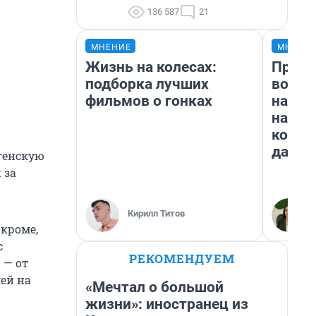
136 587
21
МНЕНИЕ
МНЕНИ
Жизнь на колесах:
Прода
подборка лучших
возьм
фильмов о гонках
нам г
налог
косне
даже 
нгенскую
 за
Кирилл Титов
кроме,
с
РЕКОМЕНДУЕМ
 — от
лей на
«Мечтал о большой
жизни»: иностранец из