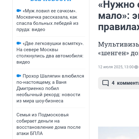
«Нужно 
«Муж ловил ее сачком».
мало»: 
Москвичка рассказала, как
спасла больных лебедей из
правила
пруда: видео
Мультивизы
«Две легковушки всмятку».
На севере Москвы
«шенген» д
столкнулись два автомобиля:
видео
12 июля 2025, 13:00
Прохор Шаляпин влюбился
по-настоящему, а Ваня
4
коммент
Дмитриенко побил
необычный рекорд: новости
из мира шоу-бизнеса
Семья из Подмосковья
собирает деньги на
восстановление дома после
атаки БПЛА