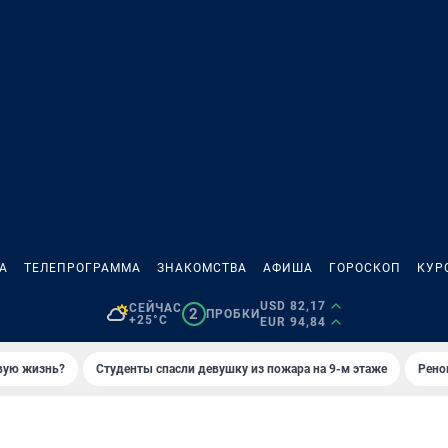
А
ТЕЛЕПРОГРАММА
ЗНАКОМСТВА
АФИША
ГОРОСКОП
КУР
USD 82,17
СЕЙЧАС
2
ПРОБКИ
+25°C
EUR 94,84
овую жизнь?
Студенты спасли девушку из пожара на 9-м этаже
Рено