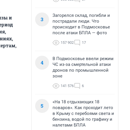
.
Загорелся склад, погибли и
изы и
3
пострадали люди. Что
ериод
происходит в Подмосковье
ия,
после атаки БПЛА — фото
яниях,
157 902
17
ертам,
В Подмосковье ввели режим
4
ЧС из-за смертельной атаки
дронов по промышленной
зоне
141 576
6
«На 18 отдыхающих 18
5
поваров». Как проходит лето
в Крыму с перебоями света и
бензина, водой по графику и
налетами БПЛА