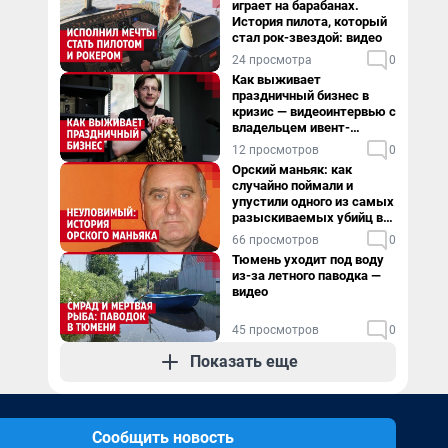
играет на барабанах.
История пилота, который
стал рок-звездой: видео
24 просмотра
0
Как выживает
праздничный бизнес в
кризис — видеоинтервью с
владельцем ивент-
агентства
12 просмотров
0
Орский маньяк: как
случайно поймали и
упустили одного из самых
разыскиваемых убийц в
России. Видео
66 просмотров
0
Тюмень уходит под воду
из-за летного паводка —
видео
45 просмотров
0
Показать еще
Сообщить новость