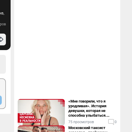
ив,
ров
«Мне говорили, что я
уродливая». История
девушки, которая не
способна улыбаться.
Видео
75 просмотров
0
Московский таксист