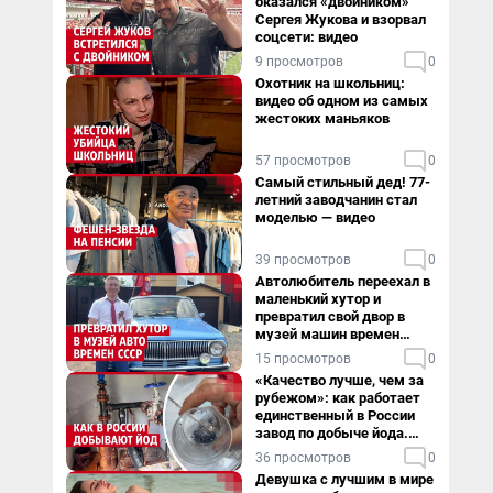
оказался «двойником»
Сергея Жукова и взорвал
соцсети: видео
9 просмотров
0
Охотник на школьниц:
видео об одном из самых
жестоких маньяков
57 просмотров
0
Самый стильный дед! 77-
летний заводчанин стал
моделью — видео
39 просмотров
0
Автолюбитель переехал в
маленький хутор и
превратил свой двор в
музей машин времен
СССР. Видео
15 просмотров
0
«Качество лучше, чем за
рубежом»: как работает
единственный в России
завод по добыче йода.
Видео
36 просмотров
0
Девушка с лучшим в мире