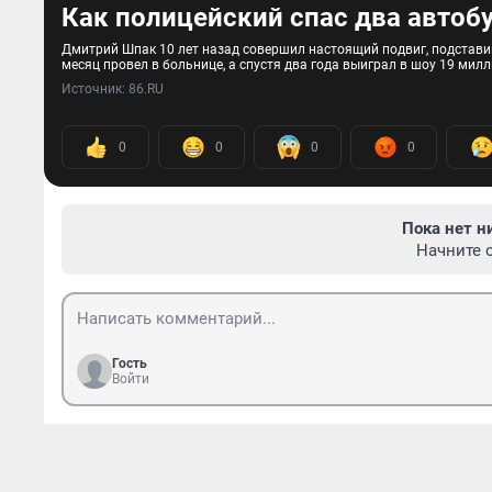
Как полицейский спас два автобус
Дмитрий Шпак 10 лет назад совершил настоящий подвиг, подставив
месяц провел в больнице, а спустя два года выиграл в шоу 19 мил
Источник: 
86.RU
0
0
0
0
Пока нет н
Начните 
Гость
Войти