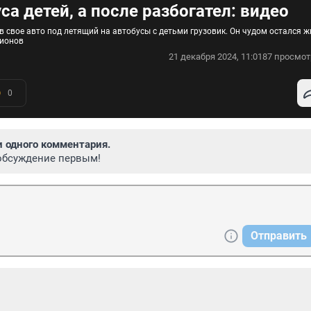
а детей, а после разбогател: видео
 свое авто под летящий на автобусы с детьми грузовик. Он чудом остался ж
лионов
21 декабря 2024, 11:01
87 просмот
0
и одного комментария.
обсуждение первым!
Отправить