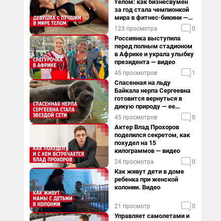
телом: как бизнесвумен
за год стала чемпионкой
мира в фитнес-бикини —
видео
123 просмотра
0
Россиянка выступила
перед полным стадионом
в Африке и украла улыбку
президента — видео
45 просмотров
1
Спасенная на льду
Байкала нерпа Сергеевна
готовится вернуться в
дикую природу — ее
видеоистория
45 просмотров
0
Актер Влад Прохоров
поделился секретом, как
похудел на 15
килограммов — видео
24 просмотра
0
Как живут дети в доме
ребенка при женской
колонии. Видео
21 просмотр
0
Управляет самолетами и