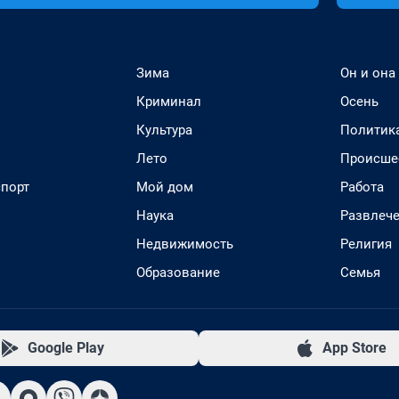
Зима
Он и она
Криминал
Осень
Культура
Политик
Лето
Происше
спорт
Мой дом
Работа
Наука
Развлеч
Недвижимость
Религия
Образование
Семья
Google Play
App Store