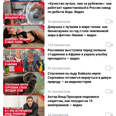
«Качество лучше, чем за рубежом»: как
работает единственный в России завод
по добыче йода. Видео
36 просмотров
0
Девушка с лучшим в мире телом: как
бизнесвумен за год стала чемпионкой
мира в фитнес-бикини — видео
123 просмотра
0
Россиянка выступила перед полным
стадионом в Африке и украла улыбку
президента — видео
45 просмотров
1
Спасенная на льду Байкала нерпа
Сергеевна готовится вернуться в дикую
природу — ее видеоистория
45 просмотров
0
Актер Влад Прохоров поделился
секретом, как похудел на 15
килограммов — видео
24 просмотра
0