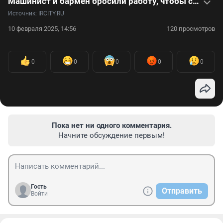
Машинист и бармен бросили работу, чтобы создавать украшения из клыков и когтей — видео
Источник: 
IRCITY.RU
10 февраля 2025, 14:56
120 просмотров
0
0
0
0
0
Пока нет ни одного комментария.
Начните обсуждение первым!
Гость
Отправить
Войти