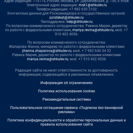
Адрес редакции: 115114, Россия, Москва, ул. Дербеневская, д. 15б, 6 этаж
Электронный адрес редакции:
msk1@shkulev.ru
Телефон редакции: +7 982 630 3102
Контактные данные для Роскомнадзора и государственных органов:
juristekat@shkulev.ru
Техподдержка:
help@shkulev.ru
По вопросам коммерческого сотрудничества: Ревина Мария, директор
по работе с федеральными клиентами,
mariya.revina@shkulev.ru
, моб. +7
910 402 4056.
По вопросам коммерческого сотрудничества:
Жапарова Жанна, менеджер по работе с федеральными клиентами
zhanna.zhaparova@shkulev.ru
, моб. + 7 982 640 34 32
Ревина Мария, директор по работе с федеральными клиентами
mariya.revina@shkulev.ru
, моб. +7 910 402 4056
Редакция сайта не несет ответственности за достоверность
информации, содержащейся в рекламных объявлениях.
Информация об ограничениях
Политика использования cookies
Рекомендательные системы
Пользовательское соглашение сервиса «Подписка без баннерной
рекламы»
Политика конфиденциальности и обработки персональных данных и
правила использования сайта