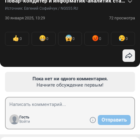
Повар-кондитер и информатик-аналитик стали кузнецами — видеоистория братьев Казанцевых
Источник: 
Евгений Софийчук / NGS55.RU
30 января 2025, 13:29
72 просмотра
0
0
0
0
0
Пока нет ни одного комментария.
Начните обсуждение первым!
Гость
Отправить
Войти