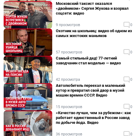
Московский таксист оказался
«двойником» Сергея Жукова и взорвал
соцсети: видео
9 просмотров
0
Охотник на школьниц: видео об одном из
самых жестоких маньяков
57 просмотров
0
Самый стильный дед! 77-летний
заводчанин стал моделью — видео
42 просмотра
0
Автолюбитель переехал в маленький
хутор и превратил свой двор в музей
машин времен СССР. Видео
15 просмотров
0
«Качество лучше, чем за рубежом»: как
работает единственный в России завод
по добыче йода. Видео
36 просмотров
0