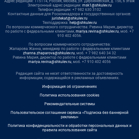
Адрес редакции: 115114, Россия, Москва, ул. Дербеневская, д. 15б, 6 этаж
Электронный адрес редакции:
msk1@shkulev.ru
Телефон редакции: +7 982 630 3102
Контактные данные для Роскомнадзора и государственных органов:
juristekat@shkulev.ru
Техподдержка:
help@shkulev.ru
По вопросам коммерческого сотрудничества: Ревина Мария, директор
по работе с федеральными клиентами,
mariya.revina@shkulev.ru
, моб. +7
910 402 4056.
По вопросам коммерческого сотрудничества:
Жапарова Жанна, менеджер по работе с федеральными клиентами
zhanna.zhaparova@shkulev.ru
, моб. + 7 982 640 34 32
Ревина Мария, директор по работе с федеральными клиентами
mariya.revina@shkulev.ru
, моб. +7 910 402 4056
Редакция сайта не несет ответственности за достоверность
информации, содержащейся в рекламных объявлениях.
Информация об ограничениях
Политика использования cookies
Рекомендательные системы
Пользовательское соглашение сервиса «Подписка без баннерной
рекламы»
Политика конфиденциальности и обработки персональных данных и
правила использования сайта