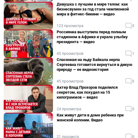
Девушка с лучшим в мире телом: как
бизнесвумен за год стала чемпионкой
мира в фитнес-бикини — видео
123 просмотра
0
Россиянка выступила перед полным
стадионом в Африке и украла улыбку
президента — видео
45 просмотров
1
Спасенная на льду Байкала нерпа
Сергеевна готовится вернуться в дикую
природу — ее видеоистория
45 просмотров
0
Актер Влад Прохоров поделился
секретом, как похудел на 15
килограммов — видео
24 просмотра
0
Как живут дети в доме ребенка при
женской колонии. Видео
21 просмотр
0