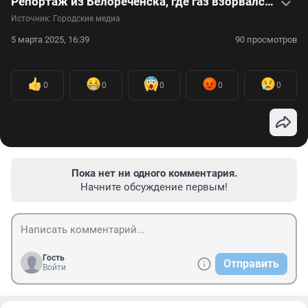
Репортаж из Белореченска, где газ взорвался в пятиэтажке
Источник: 
Городские медиа
5 марта 2025, 16:39
90 просмотров
0
0
0
0
0
Пока нет ни одного комментария.
Начните обсуждение первым!
Гость
Отправить
Войти