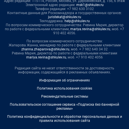
Адрес редакции: 115114, Россия, Москва, ул. Дербеневская, д. 15б, 6 этаж
Электронный адрес редакции:
msk1@shkulev.ru
Телефон редакции: +7 982 630 3102
Контактные данные для Роскомнадзора и государственных органов:
juristekat@shkulev.ru
Техподдержка:
help@shkulev.ru
По вопросам коммерческого сотрудничества: Ревина Мария, директор
по работе с федеральными клиентами,
mariya.revina@shkulev.ru
, моб. +7
910 402 4056.
По вопросам коммерческого сотрудничества:
Жапарова Жанна, менеджер по работе с федеральными клиентами
zhanna.zhaparova@shkulev.ru
, моб. + 7 982 640 34 32
Ревина Мария, директор по работе с федеральными клиентами
mariya.revina@shkulev.ru
, моб. +7 910 402 4056
Редакция сайта не несет ответственности за достоверность
информации, содержащейся в рекламных объявлениях.
Информация об ограничениях
Политика использования cookies
Рекомендательные системы
Пользовательское соглашение сервиса «Подписка без баннерной
рекламы»
Политика конфиденциальности и обработки персональных данных и
правила использования сайта