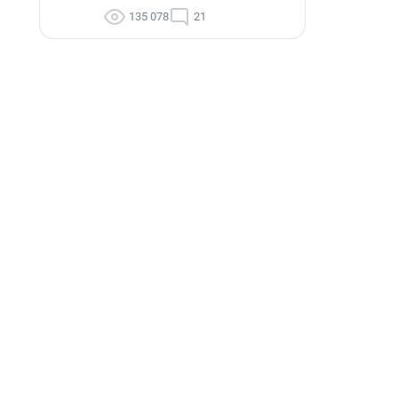
135 078
21