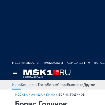
НЕДВИЖИМОСТЬ
ПРОМОКОДЫ
АФИША ДЕТЯМ
ПОГОД
Кино
Концерты
Театр
Детям
Спорт
Выставки
Другое
МОСКВА
АФИША
КИНО
БОРИС ГОДУНОВ
Борис Годунов