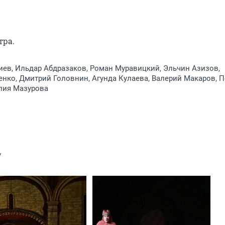
тра.
иев, Ильдар Абдразаков, Роман Муравицкий, Эльчин Азизов,
нко, Дмитрий Головнин, Агунда Кулаева, Валерий Макаров, 
лия Мазурова
v