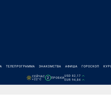
А
ТЕЛЕПРОГРАММА
ЗНАКОМСТВА
АФИША
ГОРОСКОП
КУР
USD 82,17
СЕЙЧАС
2
ПРОБКИ
+22°C
EUR 94,84