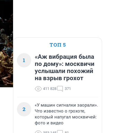
ТОП 5
«Аж вибрация была
1
по дому»: москвичи
услышали похожий
на взрыв грохот
411 828
371
«У машин сигналки заорали».
2
Что известно о грохоте,
который напугал москвичей:
фото и видео
353 145
81