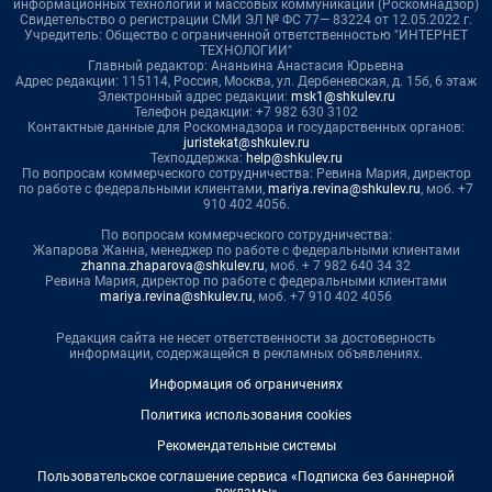
информационных технологий и массовых коммуникаций (Роскомнадзор)
Свидетельство о регистрации СМИ ЭЛ № ФС 77— 83224 от 12.05.2022 г.
Учредитель: Общество с ограниченной ответственностью "ИНТЕРНЕТ
ТЕХНОЛОГИИ"
Главный редактор: Ананьина Анастасия Юрьевна
Адрес редакции: 115114, Россия, Москва, ул. Дербеневская, д. 15б, 6 этаж
Электронный адрес редакции:
msk1@shkulev.ru
Телефон редакции: +7 982 630 3102
Контактные данные для Роскомнадзора и государственных органов:
juristekat@shkulev.ru
Техподдержка:
help@shkulev.ru
По вопросам коммерческого сотрудничества: Ревина Мария, директор
по работе с федеральными клиентами,
mariya.revina@shkulev.ru
, моб. +7
910 402 4056.
По вопросам коммерческого сотрудничества:
Жапарова Жанна, менеджер по работе с федеральными клиентами
zhanna.zhaparova@shkulev.ru
, моб. + 7 982 640 34 32
Ревина Мария, директор по работе с федеральными клиентами
mariya.revina@shkulev.ru
, моб. +7 910 402 4056
Редакция сайта не несет ответственности за достоверность
информации, содержащейся в рекламных объявлениях.
Информация об ограничениях
Политика использования cookies
Рекомендательные системы
Пользовательское соглашение сервиса «Подписка без баннерной