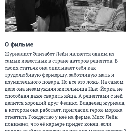
О фильме
Журналист Элизабет Лейн является одним из 
самых известных в стране авторов рецептов. В 
своих статьях она описывает себя как 
трудолюбивую фермершу, заботливую мать и 
изумительного повара. Но все это ложь. На самом 
деле она незамужняя жительница Нью-Йорка, не 
способная даже сварить яйца. А рецептами с ней 
делится хороший друг Феликс. Владелец журнала, 
в котором она работает, пригласил героя-моряка 
отметить Рождество у неё на ферме. Мисс Лейн 
понимает, что её карьере придет конец, если 
правда выйдет наружу, но что она может сделать?