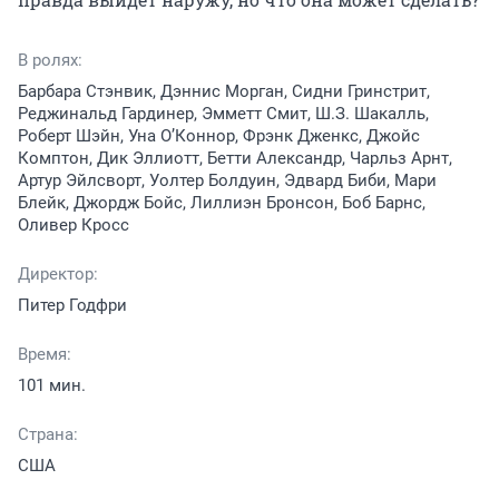
В ролях:
Барбара Стэнвик, Дэннис Морган, Сидни Гринстрит,
Реджинальд Гардинер, Эмметт Смит, Ш.З. Шакалль,
Роберт Шэйн, Уна О’Коннор, Фрэнк Дженкс, Джойс
Комптон, Дик Эллиотт, Бетти Александр, Чарльз Арнт,
Артур Эйлсворт, Уолтер Болдуин, Эдвард Биби, Мари
Блейк, Джордж Бойс, Лиллиэн Бронсон, Боб Барнс,
Оливер Кросс
Директор:
Питер Годфри
Время:
101 мин.
Страна:
США