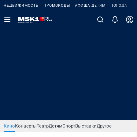
НЕДВИЖИМОСТЬ
ПРОМОКОДЫ
АФИША ДЕТЯМ
ПОГОДА
Т
Кино
Концерты
Театр
Детям
Спорт
Выставки
Другое