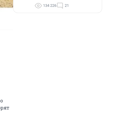
134 226
21
о 
рят 