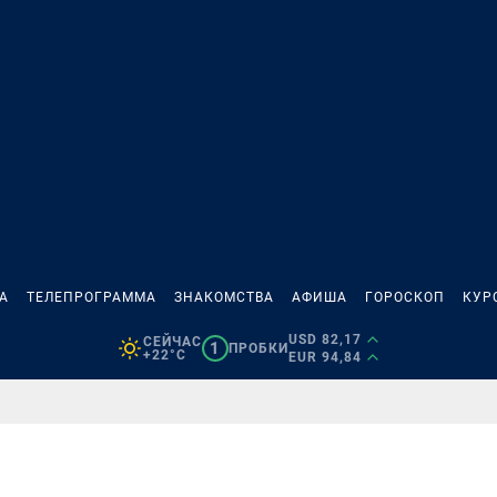
А
ТЕЛЕПРОГРАММА
ЗНАКОМСТВА
АФИША
ГОРОСКОП
КУР
USD 82,17
СЕЙЧАС
1
ПРОБКИ
+22°C
EUR 94,84