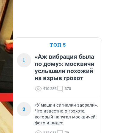
ТОП 5
«Аж вибрация была
1
по дому»: москвичи
услышали похожий
на взрыв грохот
410 286
370
«У машин сигналки заорали».
2
Что известно о грохоте,
который напугал москвичей:
фото и видео
343 911
78