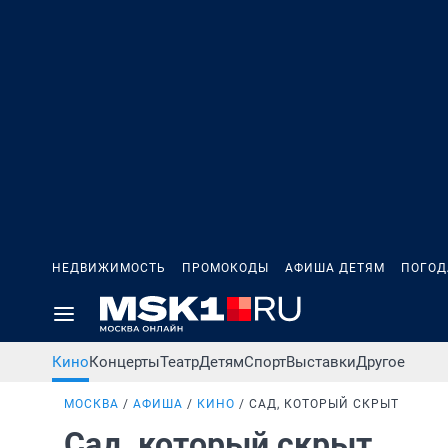
НЕДВИЖИМОСТЬ
ПРОМОКОДЫ
АФИША ДЕТЯМ
ПОГОД
Кино
Концерты
Театр
Детям
Спорт
Выставки
Другое
МОСКВА
АФИША
КИНО
САД, КОТОРЫЙ СКРЫТ
Сад, который скрыт