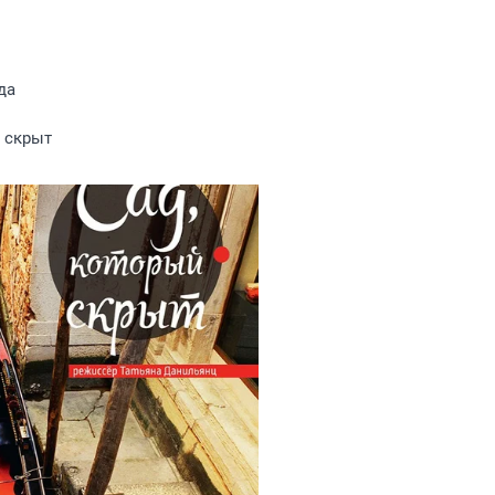
да
 скрыт