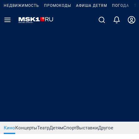
НЕДВИЖИМОСТЬ
ПРОМОКОДЫ
АФИША ДЕТЯМ
ПОГОДА
Т
Кино
Концерты
Театр
Детям
Спорт
Выставки
Другое