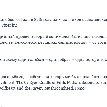
ars был собран в 2018 году из участников распавшейся
per inc.

дийный проект, который занимался бы исключительно
зкой к классическим направлениям метала — от готи
 схему «один альбом — один образ — одна история», а 
 два альбома, в работе над которыми были задействова
ment, The 69 Eyes, Cradle of Filth, Midian, Second to Sun,
olfheart and the Raven, Mushroomhead, Гран-
rs