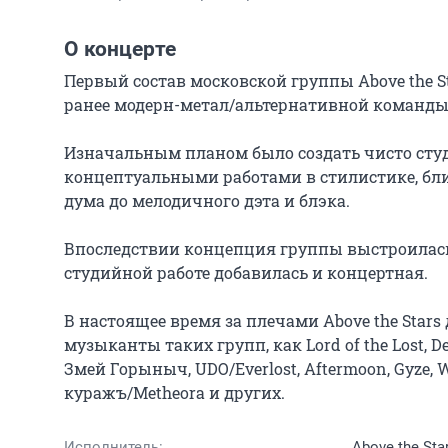
О концерте
Первый состав московской группы Above the St
ранее модерн-метал/альтернативной команды Vi
Изначальным планом было создать чисто сту
концептуальными работами в стилистике, бли
дума до мелодичного дэта и блэка.

Впоследствии концепция группы выстроилась в
студийной работе добавилась и концертная.

В настоящее время за плечами Above the Stars
музыканты таких групп, как Lord of the Lost, Devil
Змей Горыныч, UDO/Everlost, Aftermoon, Gyze, W
куражъ/Metheora и других.
Исполнитель:
Above the Sta