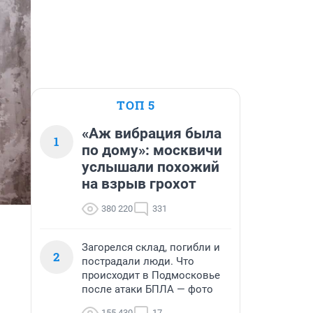
ТОП 5
«Аж вибрация была
1
по дому»: москвичи
услышали похожий
на взрыв грохот
380 220
331
Загорелся склад, погибли и
2
пострадали люди. Что
происходит в Подмосковье
после атаки БПЛА — фото
155 430
17