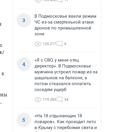
В Подмосковье ввели режим
3
ЧС из-за смертельной атаки
 
дронов по промышленной
зоне
125 217
6
 
к/
«Я с СВО, у меня отец
4
директор». В Подмосковье
мужчина устроил пожар из-за
к 
шашлыков на балконе, а
потом отказался оплатить
соседям ущерб
ны 
119 283
54
 
«На 18 отдыхающих 18
5
поваров». Как проходит лето
в Крыму с перебоями света и