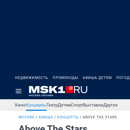
НЕДВИЖИМОСТЬ
ПРОМОКОДЫ
АФИША ДЕТЯМ
ПОГОД
Кино
Концерты
Театр
Детям
Спорт
Выставки
Другое
МОСКВА
АФИША
КОНЦЕРТЫ
ABOVE THE STARS
Above The Stars