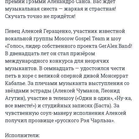
премии Грэмми Алехандро Санса. Вас ждёт 
музыкальная сиеста — жаркая и страстная! 
Скучать точно не придётся!

Певец Алексей Геращенко, участник известной 
вокальной группы Moscow Gospel Team и шоу 
«Голос», лидер собственного проекта GerAlex Band! 
В двенадцать лет он стал призёром 
международного конкурса для незрячих 
музыкантов. В семнадцать — удостоился чести 
петь в хоре с великой оперной дивой Монсеррат 
Кабалье. За плечами музыканта выступления со 
звёздами эстрады (Алексей Чумаков, Леонид 
Агутин), участие в телешоу («Один в один», «Ну-ка, 
все вместе!») и студийных записях (Баста). За 
чувственную соул-манеру исполнения Алексей 
получил прозвище «русского Рэя Чарльза».

Исполнители:
