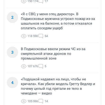
150 174
17
«Я с СВО, у меня отец директор». В
2
Подмосковье мужчина устроил пожар из-за
шашлыков на балконе, а потом отказался
оплатить соседям ущерб
118 590
54
В Подмосковье ввели режим ЧС из-за
3
смертельной атаки дронов по
промышленной зоне
107 676
5
«Подушкой надавил на лицо, чтобы не
4
кричала». Как убили модель Гретту Ведлер и
почему целый год прятали ее тело в
чемодане — видео
105 066
14