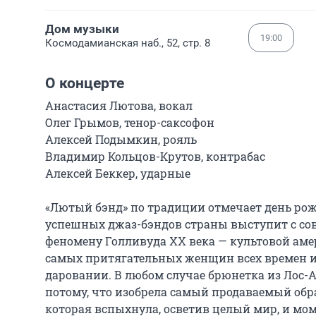
Дом музыки
19:00
Космодамианская наб., 52, стр. 8
О концерте
Анастасия Лютова, вокал

Олег Грымов, тенор-саксофон

Алексей Подымкин, рояль

Владимир Кольцов-Крутов, контрабас

Алексей Беккер, ударные

«Лютый бэнд» по традиции отмечает день рожд
успешных джаз-бэндов страны выступит с со
феномену Голливуда XX века — культовой амер
самых притягательных женщин всех времен и н
даровании. В любом случае брюнетка из Лос-А
потому, что изобрела самый продаваемый обра
которая вспыхнула, осветив целый мир, и мом