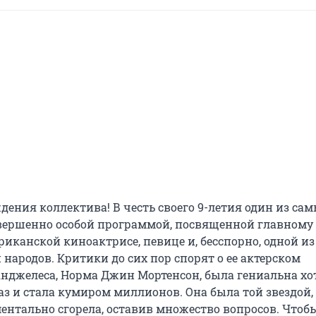
ения коллектива! В честь своего 9-летия один из сам
вершенно особой программой, посвященной главному 
иканской киноактрисе, певице и, бесспорно, одной из 
ародов. Критики до сих пор спорят о ее актерском 
нджелеса, Норма Джин Мортенсон, была гениальна хот
з и стала кумиром миллионов. Она была той звездой, 
ентально сгорела, оставив множество вопросов. Чтобы