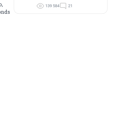
, 
139 584
21
nds 