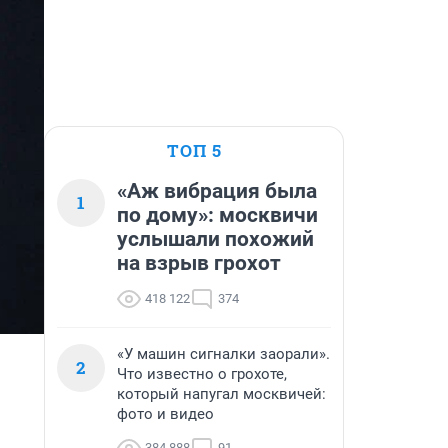
ТОП 5
«Аж вибрация была
1
по дому»: москвичи
услышали похожий
на взрыв грохот
418 122
374
«У машин сигналки заорали».
2
Что известно о грохоте,
который напугал москвичей:
фото и видео
384 888
91