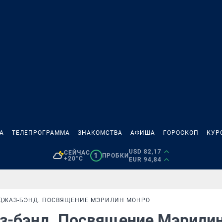
А
ТЕЛЕПРОГРАММА
ЗНАКОМСТВА
АФИША
ГОРОСКОП
КУР
USD 82,17
СЕЙЧАС
1
ПРОБКИ
+20°C
EUR 94,84
 ДЖАЗ-БЭНД. ПОСВЯЩЕНИЕ МЭРИЛИН МОНРО
з-бэнд. Посвящение Мэрили