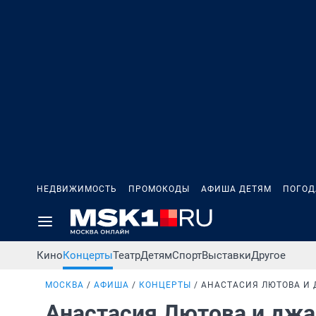
НЕДВИЖИМОСТЬ
ПРОМОКОДЫ
АФИША ДЕТЯМ
ПОГОД
Кино
Концерты
Театр
Детям
Спорт
Выставки
Другое
МОСКВА
АФИША
КОНЦЕРТЫ
АНАСТАСИЯ ЛЮТОВА И
Анастасия Лютова и джа