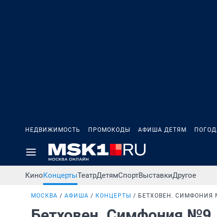
НЕДВИЖИМОСТЬ
ПРОМОКОДЫ
АФИША ДЕТЯМ
ПОГОД
Кино
Концерты
Театр
Детям
Спорт
Выставки
Другое
МОСКВА
АФИША
КОНЦЕРТЫ
БЕТХОВЕН. СИМФОНИЯ 
Бетховен. Симфония №9