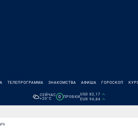
А
ТЕЛЕПРОГРАММА
ЗНАКОМСТВА
АФИША
ГОРОСКОП
КУР
USD 82,17
СЕЙЧАС
0
ПРОБКИ
+20°C
EUR 94,84
№9