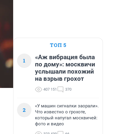
ТОП 5
«Аж вибрация была
1
по дому»: москвичи
услышали похожий
на взрыв грохот
407 151
370
«У машин сигналки заорали».
2
Что известно о грохоте,
который напугал москвичей:
фото и видео
323 439
66