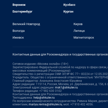
Воронеж
Кузбасс
Екатеринбург
Курган
Великий Новгород
Киров
Вологда
Липецк
Ижевск
Магнитогорск
Контактные данные для Роскомнадзора и государственных органов
Сетевое издание «Москва онлайн» (18+)
Зарегистрировано Федеральной службой по надзору в сфере связи
массовых коммуникаций (Роскомнадзор)
Свидетельство о регистрации СМИ ЭЛ № ФС 77— 83224 от 12.05.2022
Учредитель: Общество с ограниченной ответственностью "ИНТЕР
Главный редактор: Ананьина Анастасия Юрьевна
Адрес редакции: 115114, Россия, Москва, ул. Дербеневская, д. 15б, 6
Электронный адрес редакции:
msk1@shkulev.ru
Телефон редакции: +7 982 630 3102
Контактные данные для Роскомнадзора и государственных органов
Техподдержка:
help@shkulev.ru
По вопросам коммерческого сотрудничества: Ревина Мария, дирек
клиентами,
mariya.revina@shkulev.ru
, моб. +7 910 402 4056.