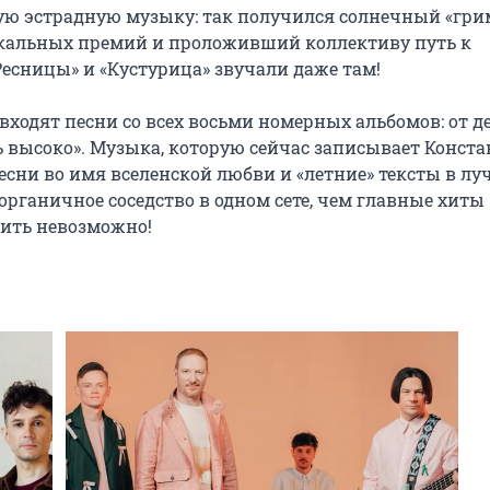
ую эстрадную музыку: так получился солнечный «гри
кальных премий и проложивший коллективу путь к 
сницы» и «Кустурица» звучали даже там!

ходят песни со всех восьми номерных альбомов: от де
ь высоко». Музыка, которую сейчас записывает Конста
песни во имя вселенской любви и «летние» тексты в лу
рганичное соседство в одном сете, чем главные хиты 
вить невозможно!