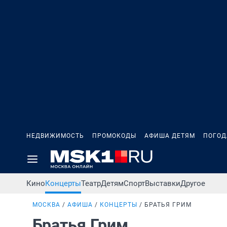
НЕДВИЖИМОСТЬ
ПРОМОКОДЫ
АФИША ДЕТЯМ
ПОГОД
Кино
Концерты
Театр
Детям
Спорт
Выставки
Другое
МОСКВА
АФИША
КОНЦЕРТЫ
БРАТЬЯ ГРИМ
Братья Грим