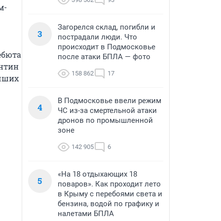
м-
Загорелся склад, погибли и
3
пострадали люди. Что
происходит в Подмосковье
бюта 
после атаки БПЛА — фото
нтин 
158 862
17
чших 
В Подмосковье ввели режим
4
ЧС из-за смертельной атаки
дронов по промышленной
зоне
142 905
6
«На 18 отдыхающих 18
5
поваров». Как проходит лето
в Крыму с перебоями света и
бензина, водой по графику и
налетами БПЛА