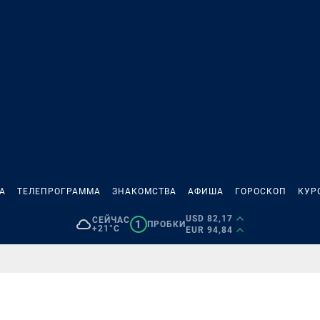
А
ТЕЛЕПРОГРАММА
ЗНАКОМСТВА
АФИША
ГОРОСКОП
КУР
USD 82,17
СЕЙЧАС
1
ПРОБКИ
+21°C
EUR 94,84