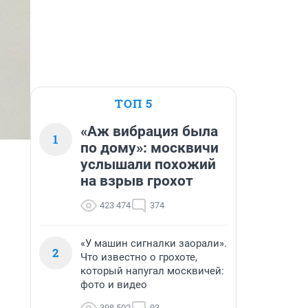
ТОП 5
«Аж вибрация была
1
по дому»: москвичи
услышали похожий
на взрыв грохот
423 474
374
«У машин сигналки заорали».
2
Что известно о грохоте,
который напугал москвичей:
фото и видео
398 502
93