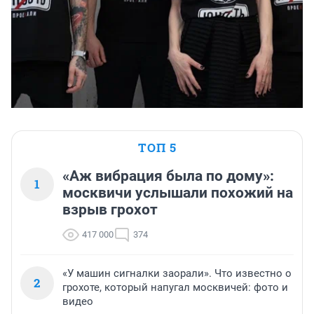
ТОП 5
«Аж вибрация была по дому»:
1
москвичи услышали похожий на
взрыв грохот
417 000
374
«У машин сигналки заорали». Что известно о
2
грохоте, который напугал москвичей: фото и
видео