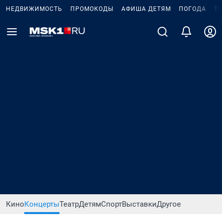
НЕДВИЖИМОСТЬ
ПРОМОКОДЫ
АФИША ДЕТЯМ
ПОГОДА
Т
Кино
Концерты
Театр
Детям
Спорт
Выставки
Другое