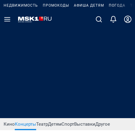
НЕДВИЖИМОСТЬ
ПРОМОКОДЫ
АФИША ДЕТЯМ
ПОГОДА
Т
Кино
Концерты
Театр
Детям
Спорт
Выставки
Другое