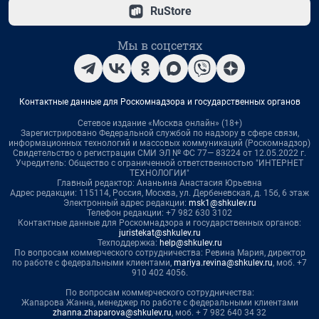
RuStore
Мы в соцсетях
Контактные данные для Роскомнадзора и государственных органов
Сетевое издание «Москва онлайн» (18+)
Зарегистрировано Федеральной службой по надзору в сфере связи,
информационных технологий и массовых коммуникаций (Роскомнадзор)
Свидетельство о регистрации СМИ ЭЛ № ФС 77— 83224 от 12.05.2022 г.
Учредитель: Общество с ограниченной ответственностью "ИНТЕРНЕТ
ТЕХНОЛОГИИ"
Главный редактор: Ананьина Анастасия Юрьевна
Адрес редакции: 115114, Россия, Москва, ул. Дербеневская, д. 15б, 6 этаж
Электронный адрес редакции:
msk1@shkulev.ru
Телефон редакции: +7 982 630 3102
Контактные данные для Роскомнадзора и государственных органов:
juristekat@shkulev.ru
Техподдержка:
help@shkulev.ru
По вопросам коммерческого сотрудничества: Ревина Мария, директор
по работе с федеральными клиентами,
mariya.revina@shkulev.ru
, моб. +7
910 402 4056.
По вопросам коммерческого сотрудничества:
Жапарова Жанна, менеджер по работе с федеральными клиентами
zhanna.zhaparova@shkulev.ru
, моб. + 7 982 640 34 32