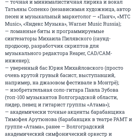
— точная и минималистичная лирика и вокал 
Татьяны Сопенко (независимая художница, автор 
песен и музыкальный маркетолог — «Панч», «МТС 
Music», «Яндекс Музыка», Warner Music Russia);

— ломанные биты и программируемые 
синтезаторы Михаила Пилявского (саунд-
продюсер, разработчик скриптов для 
музыкального редактора Reaper, CAD/CAM-
инженер);

— уверенный бас Юрия Михайловского (просто 
очень крутой грувый басист, выступавший, 
например, на джазовом фестивале в Монтрё);

— изобретательная соло-гитара Павла Зубова 
(топ-100 музыкантов Волгоградской области, 
лидер, певец и гитарист группы «Aтама»);

— академически точные акценты барабанщика 
Тимофея Арутюнова (барабанщик в театре РАМТ и 
группе «Aтама», ранее — Волгоградский 
академический симфонический оркестр и 