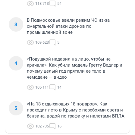
118 713
54
В Подмосковье ввели режим ЧС из-за
3
смертельной атаки дронов по
промышленной зоне
109 623
5
«Подушкой надавил на лицо, чтобы не
4
кричала». Как убили модель Гретту Ведлер и
почему целый год прятали ее тело в
чемодане — видео
105 111
14
«На 18 отдыхающих 18 поваров». Как
5
проходит лето в Крыму с перебоями света и
бензина, водой по графику и налетами БПЛА
102 735
16