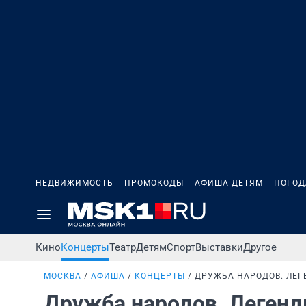
НЕДВИЖИМОСТЬ
ПРОМОКОДЫ
АФИША ДЕТЯМ
ПОГОД
Кино
Концерты
Театр
Детям
Спорт
Выставки
Другое
МОСКВА
АФИША
КОНЦЕРТЫ
ДРУЖБА НАРОДОВ. ЛЕГ
Дружба народов. Леген