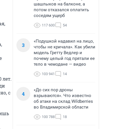
шашлыков на балконе, а
потом отказался оплатить
соседям ущерб
я, 
117 600
54
«Подушкой надавил на лицо,
 
3
чтобы не кричала». Как убили
модель Гретту Ведлер и
 
почему целый год прятали ее
тело в чемодане — видео
103 941
14
лет. 
и 
«До сих пор дроны
о, с 
4
взрываются». Что известно
об атаке на склад Wildberries
во Владимирской области
ишь 
100 788
18
 