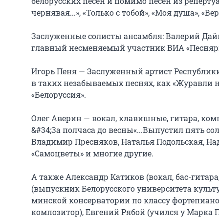
белорусских песен и помимо песен из репертуа
чернявая...», «Только с тобой», «Моя душа», «Ве
Заслуженные солисты ансамбля: Валерий Дайн
главный несменяемый участник ВИА «Песняры» 
Игорь Пеня — Заслуженный артист Республики 
в таких незабываемых песнях, как «Журавли над
«Белоруссия».

Олег Аверин — вокал, клавишные, гитара, ком
&#34;За полчаса до весны«...Выпустил пять сол
Владимир Пресняков, Наталья Подольская, На
«Самоцветы» и многие другие.

А также Александр Катиков (вокал, бас-гитара
(выпускник Белорусского университета культу
минской консерватории по классу фортепиан
композитор), Евгений Рябой (учился у Марка Пек