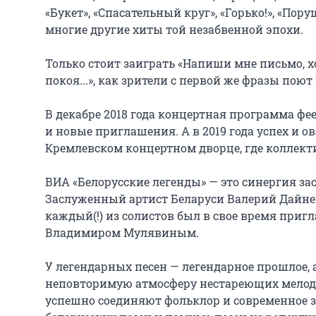
«Букет», «Спасательный круг», «Горько!», «Пор
многие другие хиты той незабвенной эпохи.

Только стоит заиграть «Напиши мне письмо, хот
покоя...», как зрители с первой же фразы поют
В декабре 2018 года концертная программа фее
и новые приглашения. А в 2019 года успех и 
Кремлевском концертном дворце, где коллекти
ВИА «Белорусские легенды» — это синергия за
Заслуженный артист Беларуси Валерий Дайнек
каждый(!) из солистов был в свое время приг
Владимиром Мулявиным.

У легендарных песен — легендарное прошлое, а
неповторимую атмосферу нестареющих мелодий
успешно соединяют фольклор и современное з