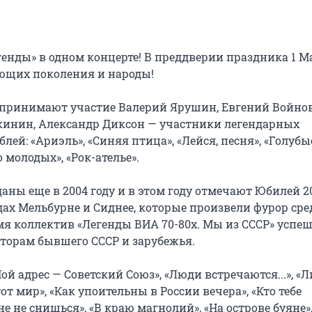
енды» в одном концерте! В преддверии праздника 1 Ма
ющих поколения и народы!

 принимают участие Валерий Ярушин, Евгений Войнов,
Акинин, Александр Диксон — участники легендарных 
й: «Ариэль», «Синяя птица», «Лейся, песня», «Голубые
молодых», «Рок-ателье».

ы еще в 2004 году и в этом году отмечают Юбилей 20 
ах Мельбурне и Сиднее, которые произвели фурор сред
я коллектив «Легенды ВИА 70-80х. Мы из СССР» успешн
орам бывшего СССР и зарубежья.

ой адрес — Советский Союз», «Люди встречаются...», «Л
от мир», «Как упоительны в России вечера», «Кто тебе 
е не снишься», «В краю магнолий», «На острове буяне»,