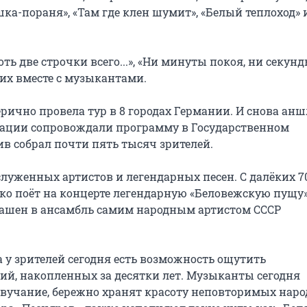
ушка-пораня», «Там где клен шумит», «Белый теплоход» и
ь две строчки всего...», «Ни минуты покоя, ни секунд
 их вместе с музыкантами.

рично провела тур в 8 городах Германии. И снова анш
овации сопровождали программу в Государственном 
в собрал почти пять тысяч зрителей.

служенных артистов и легендарных песен. С далёких 70
о поёт на концерте легендарную «Беловежскую пущу»,
лашен в ансамбль самим народным артистом СССР 
 у зрителей сегодня есть возможность ощутить 
, накопленных за десятки лет. Музыканты сегодня 
вучание, бережно хранят красоту неповторимых наро