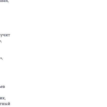
вая, 
учит 
 
, 
ев 
к, 
стный 