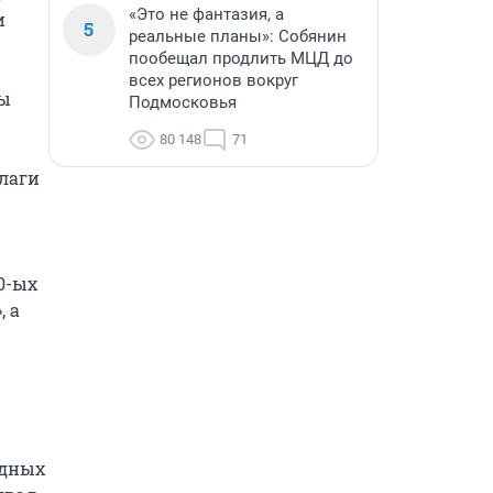
«Это не фантазия, а
 
5
реальные планы»: Собянин
пообещал продлить МЦД до
всех регионов вокруг
ы 
Подмосковья
80 148
71
лаги 
-ых 
 а 
дных 