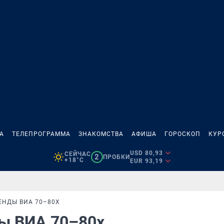
А
ТЕЛЕПРОГРАММА
ЗНАКОМСТВА
АФИША
ГОРОСКОП
КУР
USD 80,93
СЕЙЧАС
2
ПРОБКИ
+18°C
EUR 93,19
ЕНДЫ ВИА 70–80Х
ды ВИА 70–80х