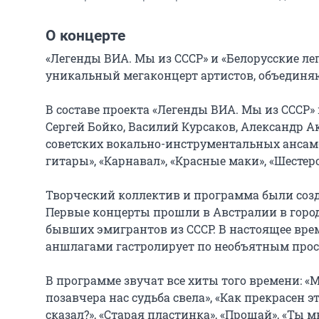
О концерте
«Легенды ВИА. Мы из СССР» и «Белорусские лег
уникальный мегаконцерт артистов, объединя
В составе проекта «Легенды ВИА. Мы из СССР»
Сергей Бойко, Василий Курсаков, Александр 
советских вокально-инструментальных ансамбле
гитары», «Карнавал», «Красные маки», «Шестеро 
Творческий коллектив и программа были создан
Первые концерты прошли в Австралии в город
бывших эмигрантов из СССР. В настоящее врем
аншлагами гастролирует по необъятным прост
В программе звучат все хиты того времени: «М
позавчера нас судьба свела», «Как прекрасен эт
сказал?», «Старая пластинка», «Прощай», «Ты мн