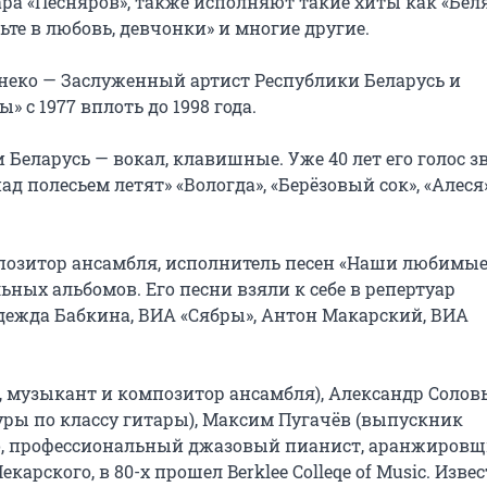
ра «Песняров», также исполняют такие хиты как «Беля
рьте в любовь, девчонки» и многие другие.

еко — Заслуженный артист Республики Беларусь и 
c 1977 вплоть до 1998 года.

Беларусь — вокал, клавишные. Уже 40 лет его голос зв
 полесьем летят» «Вологда», «Берёзовый сок», «Алеся»,
позитор ансамбля, исполнитель песен «Наши любимые»
ьных альбомов. Его песни взяли к себе в репертуар 
дежда Бабкина, ВИА «Сябры», Антон Макарский, ВИА 
, музыкант и композитор ансамбля), Александр Соловь
ры по классу гитары), Максим Пугачёв (выпускник 
о, профессиональный джазовый пианист, аранжировщи
арского, в 80-х прошел Berklee Colleqe of Music. Изве