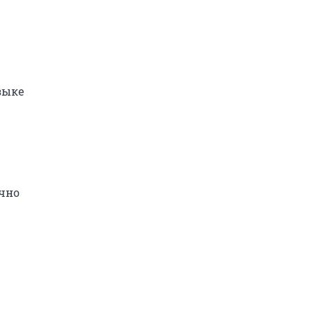
ыке 
чно 