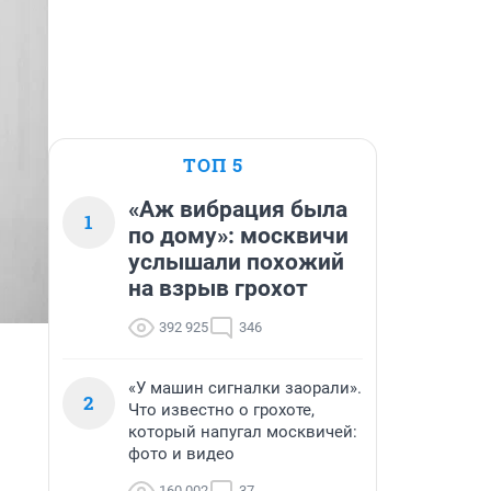
ТОП 5
«Аж вибрация была
1
по дому»: москвичи
услышали похожий
на взрыв грохот
392 925
346
«У машин сигналки заорали».
2
Что известно о грохоте,
который напугал москвичей:
фото и видео
160 002
37