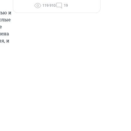
119 910
19
ью и 
слые 
 
ена 
, и 