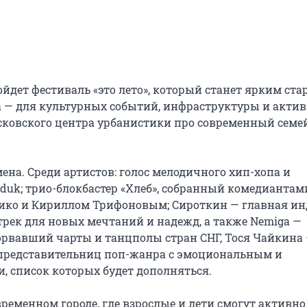
дет фестиваль «это лето», который станет ярким стар
а — для культурных событий, инфраструктуры и актив
осковского центра урбанистики про современный семе
а. Среди артистов: голос мелодичного хип-хопа и 
k; трио-блокбастер «Хлеб», собранный комедиантами
ико и Кириллом Трифоновым; Сироткин — главная ин
рек для новых мечтаний и надежд, а также Nemiga — 
рвавший чарты и танцполы стран СНГ, Тося Чайкина 
 представительниц поп-жанра с эмоциональным и 
 список которых будет дополняться.

временном городе, где взрослые и дети смогут активно 