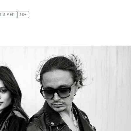
П И РЭП
18+