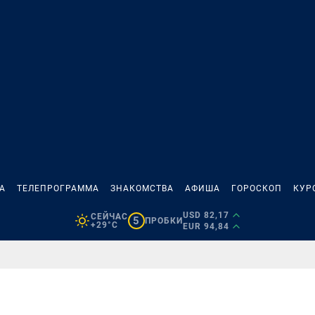
А
ТЕЛЕПРОГРАММА
ЗНАКОМСТВА
АФИША
ГОРОСКОП
КУР
USD 82,17
СЕЙЧАС
5
ПРОБКИ
+29°C
EUR 94,84