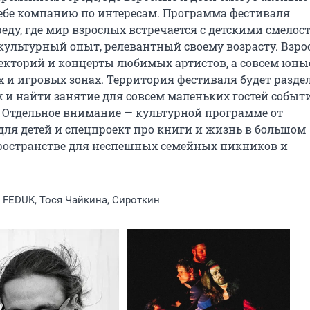
ебе компанию по интересам. Программа фестиваля 
ду, где мир взрослых встречается с детскими смелост
культурный опыт, релевантный своему возрасту. Взро
лекторий и концерты любимых артистов, а совсем юные
и игровых зонах. Территория фестиваля будет раздел
 и найти занятие для совсем маленьких гостей события
Отдельное внимание — культурной программе от 
для детей и спецпроект про книги и жизнь в большом 
пространстве для неспешных семейных пикников и 
, FEDUK, Тося Чайкина, Сироткин