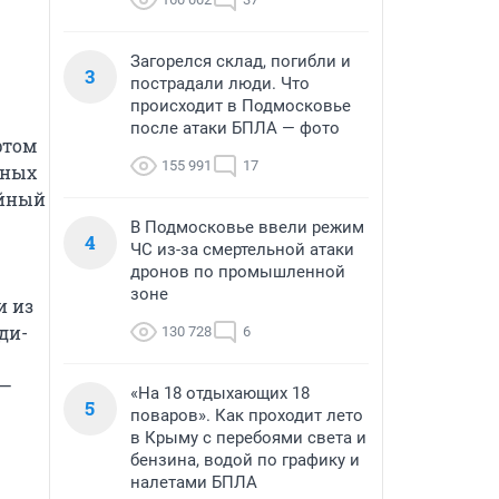
Загорелся склад, погибли и
3
пострадали люди. Что
происходит в Подмосковье
после атаки БПЛА — фото
том 
155 991
17
ных 
йный 
В Подмосковье ввели режим
4
ЧС из-за смертельной атаки
дронов по промышленной
зоне
 из 
ди-
130 728
6
— 
«На 18 отдыхающих 18
5
поваров». Как проходит лето
в Крыму с перебоями света и
бензина, водой по графику и
налетами БПЛА