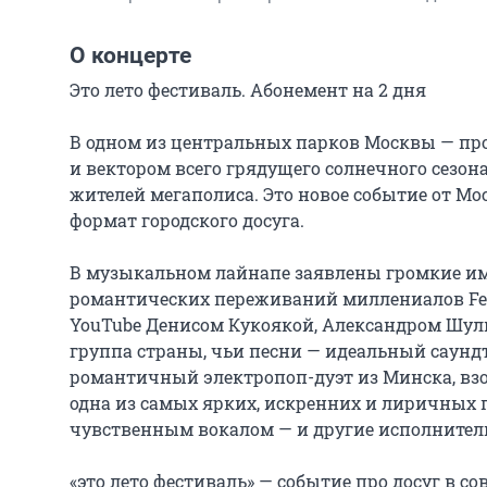
О концерте
Это лето фестиваль. Абонемент на 2 дня

В одном из центральных парков Москвы — прой
и вектором всего грядущего солнечного сезон
жителей мегаполиса. Это новое событие от М
формат городского досуга.

В музыкальном лайнапе заявлены громкие имен
романтических переживаний миллениалов Fedu
YouTube Денисом Кукоякой, Александром Шул
группа страны, чьи песни — идеальный саундт
романтичный электропоп-дуэт из Минска, взо
одна из самых ярких, искренних и лиричных
чувственным вокалом — и другие исполнители,
«это лето фестиваль» — событие про досуг в со