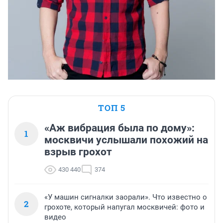
ТОП 5
«Аж вибрация была по дому»:
1
москвичи услышали похожий на
взрыв грохот
430 440
374
«У машин сигналки заорали». Что известно о
2
грохоте, который напугал москвичей: фото и
видео