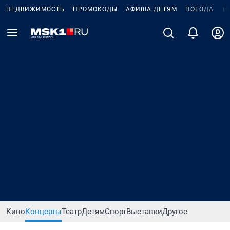
НЕДВИЖИМОСТЬ
ПРОМОКОДЫ
АФИША ДЕТЯМ
ПОГОДА
Т
Кино
Концерты
Театр
Детям
Спорт
Выставки
Другое