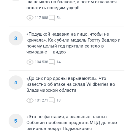
шашлыков на балконе, а потом отказался
оплатить соседям ущерб
117 888
54
«Подушкой надавил на лицо, чтобы не
3
кричала». Как убили модель Гретту Ведлер и
почему целый год прятали ее тело в
чемодане — видео
104 538
14
«До сих пор дроны взрываются». Что
4
известно об атаке на склад Wildberries во
Владимирской области
101 271
18
«Это не фантазия, а реальные планы»:
5
Собянин пообещал продлить МЦД до всех
регионов вокруг Подмосковья