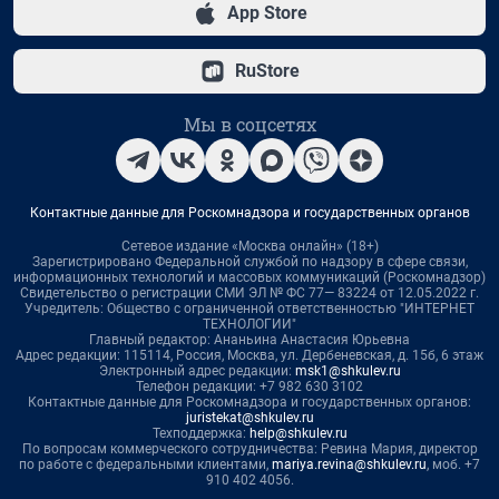
App Store
RuStore
Мы в соцсетях
Контактные данные для Роскомнадзора и государственных органов
Сетевое издание «Москва онлайн» (18+)
Зарегистрировано Федеральной службой по надзору в сфере связи,
информационных технологий и массовых коммуникаций (Роскомнадзор)
Свидетельство о регистрации СМИ ЭЛ № ФС 77— 83224 от 12.05.2022 г.
Учредитель: Общество с ограниченной ответственностью "ИНТЕРНЕТ
ТЕХНОЛОГИИ"
Главный редактор: Ананьина Анастасия Юрьевна
Адрес редакции: 115114, Россия, Москва, ул. Дербеневская, д. 15б, 6 этаж
Электронный адрес редакции:
msk1@shkulev.ru
Телефон редакции: +7 982 630 3102
Контактные данные для Роскомнадзора и государственных органов:
juristekat@shkulev.ru
Техподдержка:
help@shkulev.ru
По вопросам коммерческого сотрудничества: Ревина Мария, директор
по работе с федеральными клиентами,
mariya.revina@shkulev.ru
, моб. +7
910 402 4056.