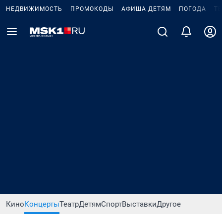
НЕДВИЖИМОСТЬ
ПРОМОКОДЫ
АФИША ДЕТЯМ
ПОГОДА
Т
Кино
Концерты
Театр
Детям
Спорт
Выставки
Другое