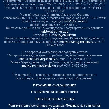
информационных технологий и массовых коммуникаций (Роскомнадзор)
Свидетельство о регистрации СМИ ЭЛ № ФС 77— 83224 от 12.05.2022 г.
Учредитель: Общество с ограниченной ответственностью "ИНТЕРНЕТ
ТЕХНОЛОГИИ"
Главный редактор: Ананьина Анастасия Юрьевна
Адрес редакции: 115114, Россия, Москва, ул. Дербеневская, д. 15б, 6 этаж
Электронный адрес редакции:
msk1@shkulev.ru
Телефон редакции: +7 982 630 3102
Контактные данные для Роскомнадзора и государственных органов:
juristekat@shkulev.ru
Техподдержка:
help@shkulev.ru
По вопросам коммерческого сотрудничества: Ревина Мария, директор
по работе с федеральными клиентами,
mariya.revina@shkulev.ru
, моб. +7
910 402 4056.
По вопросам коммерческого сотрудничества:
Жапарова Жанна, менеджер по работе с федеральными клиентами
zhanna.zhaparova@shkulev.ru
, моб. + 7 982 640 34 32
Ревина Мария, директор по работе с федеральными клиентами
mariya.revina@shkulev.ru
, моб. +7 910 402 4056
Редакция сайта не несет ответственности за достоверность
информации, содержащейся в рекламных объявлениях.
Информация об ограничениях
Политика использования cookies
Рекомендательные системы
Пользовательское соглашение сервиса «Подписка без баннерной