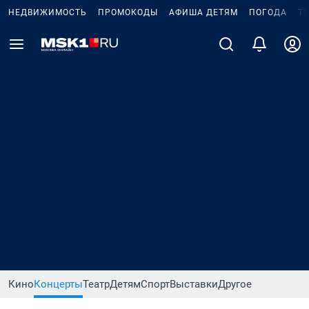
НЕДВИЖИМОСТЬ
ПРОМОКОДЫ
АФИША ДЕТЯМ
ПОГОДА
Т
Кино
Концерты
Театр
Детям
Спорт
Выставки
Другое