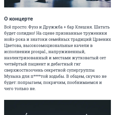
О концерте
Всё просто: Фузз и Дружжба + бар Клешня. Шатать 
будет солидно! На сцене признанные труженики 
нойз-рока и знатоки семейных традиций Црвених 
Цветова, высокоэмоциональные качели в 
исполнении prospal., напружиненный, 
наэлектризованный и местами жутковатый сет 
четвёртый пациент и дебютный гиг 
сверхжосткоочень секретной супергруппы 
Музыка для п****той ходьбы. В общем, скучно не 
будет: попрыгаем, покричим, пообнимаемся и 
чего только не.