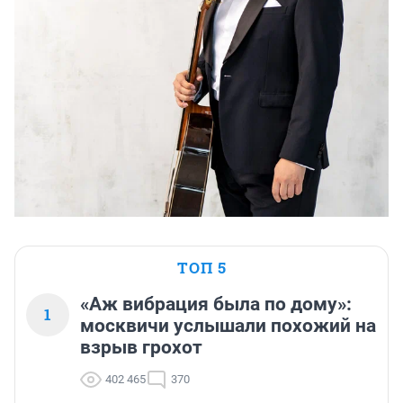
ТОП 5
«Аж вибрация была по дому»:
1
москвичи услышали похожий на
взрыв грохот
402 465
370