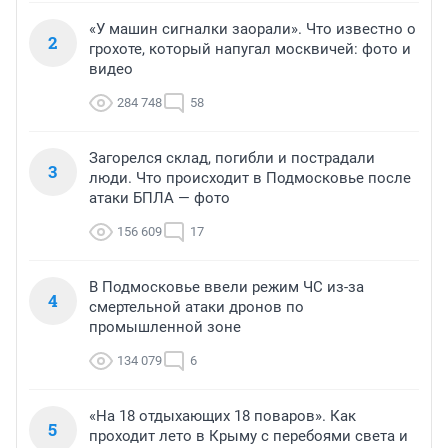
«У машин сигналки заорали». Что известно о
2
грохоте, который напугал москвичей: фото и
видео
284 748
58
Загорелся склад, погибли и пострадали
3
люди. Что происходит в Подмосковье после
атаки БПЛА — фото
156 609
17
В Подмосковье ввели режим ЧС из-за
4
смертельной атаки дронов по
промышленной зоне
134 079
6
«На 18 отдыхающих 18 поваров». Как
5
проходит лето в Крыму с перебоями света и