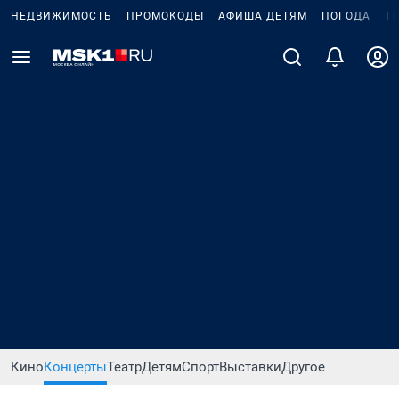
НЕДВИЖИМОСТЬ
ПРОМОКОДЫ
АФИША ДЕТЯМ
ПОГОДА
Т
Кино
Концерты
Театр
Детям
Спорт
Выставки
Другое