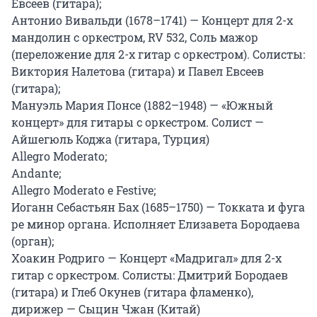
Евсеев (гитара);

Антонио Вивальди (1678–1741) — Концерт для 2-х 
мандолин с оркестром, RV 532, Соль мажор 
(переложение для 2-х гитар с оркестром). Солисты: 
Виктория Налетова (гитара) и Павел Евсеев 
(гитара);

Мануэль Мария Понсе (1882–1948) — «Южный 
концерт» для гитары с оркестром. Солист — 
Айшегюль Коджа (гитара, Турция)

Allegro Moderato;

Andante;

Allegro Moderato e Festive;

Иоганн Себастьян Бах (1685–1750) — Токката и фуга 
ре минор органа. Исполняет Елизавета Бородаева 
(орган);

Хоакин Родриго — Концерт «Мадригал» для 2-х 
гитар с оркестром. Солисты: Дмитрий Бородаев 
(гитара) и Глеб Окунев (гитара фламенко), 
дирижер — Сыцин Чжан (Китай)
