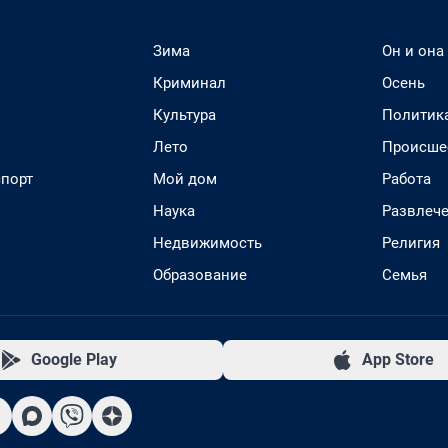
Зима
Он и она
Криминал
Осень
Культура
Политик
Лето
Происше
спорт
Мой дом
Работа
Наука
Развлеч
Недвижимость
Религия
Образование
Семья
Google Play
App Store