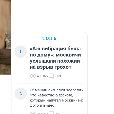
ТОП 5
«Аж вибрация была
1
по дому»: москвичи
услышали похожий
на взрыв грохот
400 827
369
«У машин сигналки заорали».
2
Что известно о грохоте,
который напугал москвичей:
фото и видео
261 474
53