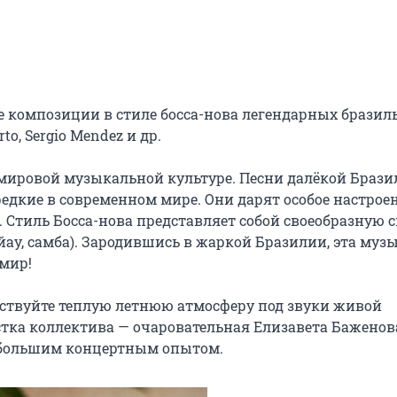
 композиции в стиле босса-нова легендарных бразиль
to, Sergio Mendez и др.

 мировой музыкальной культуре. Песни далёкой Брази
редкие в современном мире. Они дарят особое настроени
 Стиль Босса-нова представляет собой своеобразную с
у, самба). Зародившись в жаркой Бразилии, эта музы
мир!

вствуйте теплую летнюю атмосферу под звуки живой 
тка коллектива — очаровательная Елизавета Баженова 
 большим концертным опытом.