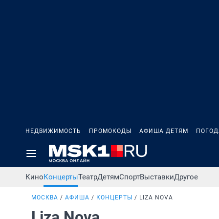
НЕДВИЖИМОСТЬ
ПРОМОКОДЫ
АФИША ДЕТЯМ
ПОГОД
Кино
Концерты
Театр
Детям
Спорт
Выставки
Другое
МОСКВА
АФИША
КОНЦЕРТЫ
LIZA NOVA
Liza Nova