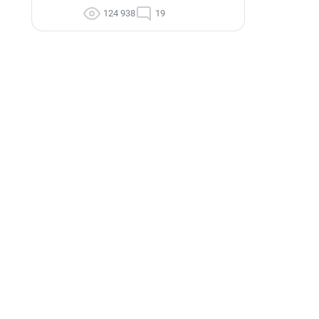
124 938
19