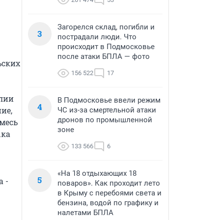
Загорелся склад, погибли и
3
пострадали люди. Что
происходит в Подмосковье
после атаки БПЛА — фото
ских 
156 522
17
лии 
В Подмосковье ввели режим
4
е, 
ЧС из-за смертельной атаки
дронов по промышленной
месь 
зоне
ка 
133 566
6
«На 18 отдыхающих 18
5
- 
поваров». Как проходит лето
в Крыму с перебоями света и
бензина, водой по графику и
налетами БПЛА