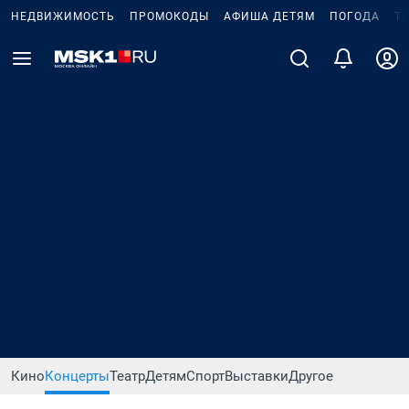
НЕДВИЖИМОСТЬ
ПРОМОКОДЫ
АФИША ДЕТЯМ
ПОГОДА
Т
Кино
Концерты
Театр
Детям
Спорт
Выставки
Другое