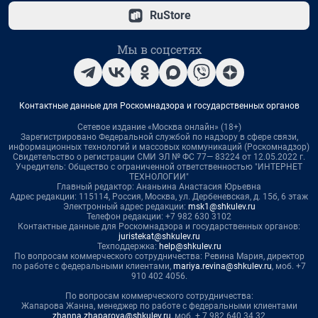
RuStore
Мы в соцсетях
Контактные данные для Роскомнадзора и государственных органов
Сетевое издание «Москва онлайн» (18+)
Зарегистрировано Федеральной службой по надзору в сфере связи,
информационных технологий и массовых коммуникаций (Роскомнадзор)
Свидетельство о регистрации СМИ ЭЛ № ФС 77— 83224 от 12.05.2022 г.
Учредитель: Общество с ограниченной ответственностью "ИНТЕРНЕТ
ТЕХНОЛОГИИ"
Главный редактор: Ананьина Анастасия Юрьевна
Адрес редакции: 115114, Россия, Москва, ул. Дербеневская, д. 15б, 6 этаж
Электронный адрес редакции:
msk1@shkulev.ru
Телефон редакции: +7 982 630 3102
Контактные данные для Роскомнадзора и государственных органов:
juristekat@shkulev.ru
Техподдержка:
help@shkulev.ru
По вопросам коммерческого сотрудничества: Ревина Мария, директор
по работе с федеральными клиентами,
mariya.revina@shkulev.ru
, моб. +7
910 402 4056.
По вопросам коммерческого сотрудничества:
Жапарова Жанна, менеджер по работе с федеральными клиентами
zhanna.zhaparova@shkulev.ru
, моб. + 7 982 640 34 32