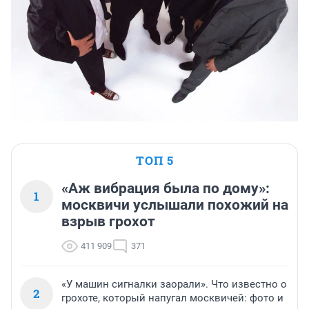
ТОП 5
«Аж вибрация была по дому»:
1
москвичи услышали похожий на
взрыв грохот
411 909
371
«У машин сигналки заорали». Что известно о
2
грохоте, который напугал москвичей: фото и