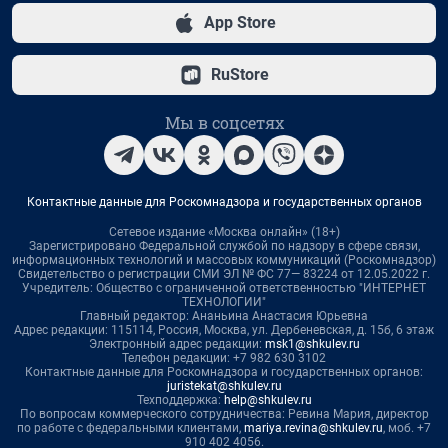
App Store
RuStore
Мы в соцсетях
Контактные данные для Роскомнадзора и государственных органов
Сетевое издание «Москва онлайн» (18+)
Зарегистрировано Федеральной службой по надзору в сфере связи,
информационных технологий и массовых коммуникаций (Роскомнадзор)
Свидетельство о регистрации СМИ ЭЛ № ФС 77— 83224 от 12.05.2022 г.
Учредитель: Общество с ограниченной ответственностью "ИНТЕРНЕТ
ТЕХНОЛОГИИ"
Главный редактор: Ананьина Анастасия Юрьевна
Адрес редакции: 115114, Россия, Москва, ул. Дербеневская, д. 15б, 6 этаж
Электронный адрес редакции:
msk1@shkulev.ru
Телефон редакции: +7 982 630 3102
Контактные данные для Роскомнадзора и государственных органов:
juristekat@shkulev.ru
Техподдержка:
help@shkulev.ru
По вопросам коммерческого сотрудничества: Ревина Мария, директор
по работе с федеральными клиентами,
mariya.revina@shkulev.ru
, моб. +7
910 402 4056.