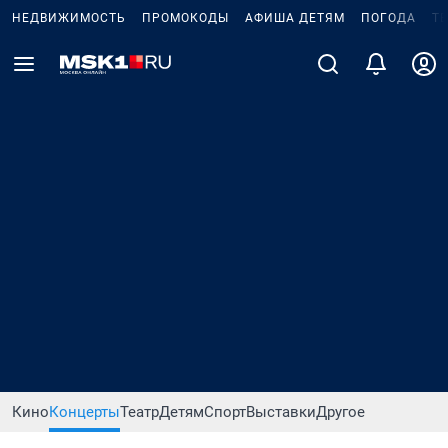
НЕДВИЖИМОСТЬ
ПРОМОКОДЫ
АФИША ДЕТЯМ
ПОГОДА
Т
Кино
Концерты
Театр
Детям
Спорт
Выставки
Другое