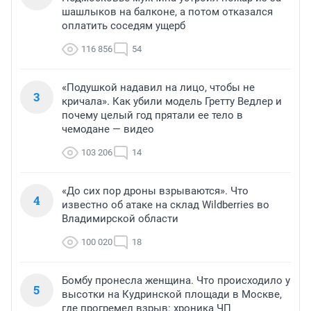
шашлыков на балконе, а потом отказался
оплатить соседям ущерб
116 856
54
«Подушкой надавил на лицо, чтобы не
3
кричала». Как убили модель Гретту Ведлер и
почему целый год прятали ее тело в
чемодане — видео
103 206
14
«До сих пор дроны взрываются». Что
4
известно об атаке на склад Wildberries во
Владимирской области
100 020
18
Бомбу пронесла женщина. Что происходило у
5
высотки на Кудринской площади в Москве,
где прогремел взрыв: хроника ЧП