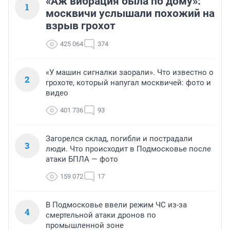
«Аж вибрация была по дому»:
1
москвичи услышали похожий на
взрыв грохот
425 064
374
«У машин сигналки заорали». Что известно о
2
грохоте, который напугал москвичей: фото и
видео
401 736
93
Загорелся склад, погибли и пострадали
3
люди. Что происходит в Подмосковье после
атаки БПЛА — фото
159 072
17
В Подмосковье ввели режим ЧС из-за
4
смертельной атаки дронов по
промышленной зоне