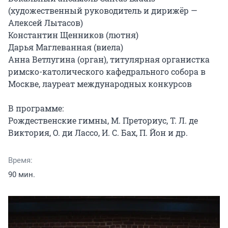
(художественный руководитель и дирижёр — 
Алексей Лытасов)

Константин Щенников (лютня)

Дарья Маглеванная (виела)

Анна Ветлугина (орган), титулярная органистка 
римско-католического кафедрального собора в 
Москве, лауреат международных конкурсов

В программе:

Рождественские гимны, М. Преториус, Т. Л. де 
Виктория, О. ди Лассо, И. С. Бах, П. Йон и др.
Время:
90 мин.