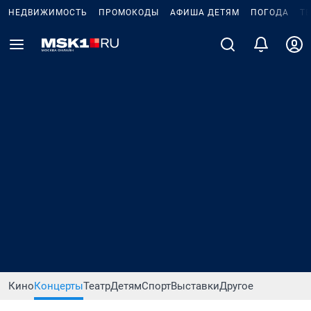
НЕДВИЖИМОСТЬ
ПРОМОКОДЫ
АФИША ДЕТЯМ
ПОГОДА
Т
Кино
Концерты
Театр
Детям
Спорт
Выставки
Другое