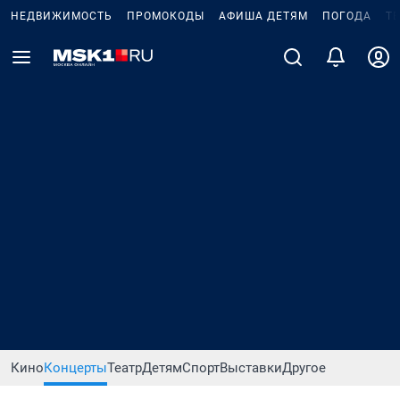
НЕДВИЖИМОСТЬ
ПРОМОКОДЫ
АФИША ДЕТЯМ
ПОГОДА
Т
Кино
Концерты
Театр
Детям
Спорт
Выставки
Другое