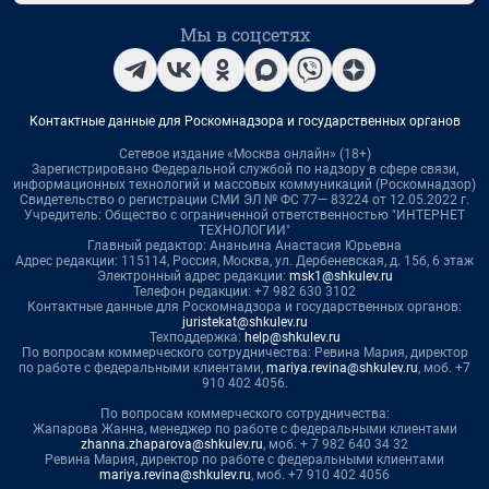
Мы в соцсетях
Контактные данные для Роскомнадзора и государственных органов
Сетевое издание «Москва онлайн» (18+)
Зарегистрировано Федеральной службой по надзору в сфере связи,
информационных технологий и массовых коммуникаций (Роскомнадзор)
Свидетельство о регистрации СМИ ЭЛ № ФС 77— 83224 от 12.05.2022 г.
Учредитель: Общество с ограниченной ответственностью "ИНТЕРНЕТ
ТЕХНОЛОГИИ"
Главный редактор: Ананьина Анастасия Юрьевна
Адрес редакции: 115114, Россия, Москва, ул. Дербеневская, д. 15б, 6 этаж
Электронный адрес редакции:
msk1@shkulev.ru
Телефон редакции: +7 982 630 3102
Контактные данные для Роскомнадзора и государственных органов:
juristekat@shkulev.ru
Техподдержка:
help@shkulev.ru
По вопросам коммерческого сотрудничества: Ревина Мария, директор
по работе с федеральными клиентами,
mariya.revina@shkulev.ru
, моб. +7
910 402 4056.
По вопросам коммерческого сотрудничества:
Жапарова Жанна, менеджер по работе с федеральными клиентами
zhanna.zhaparova@shkulev.ru
, моб. + 7 982 640 34 32
Ревина Мария, директор по работе с федеральными клиентами
mariya.revina@shkulev.ru
, моб. +7 910 402 4056