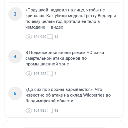
«Подушкой надавил на лицо, чтобы не
3
кричала». Как убили модель Гретту Ведлер и
почему целый год прятали ее тело в
чемодане — видео
104 949
14
В Подмосковье ввели режим ЧС из-за
4
смертельной атаки дронов по
промышленной зоне
103 425
4
«До сих пор дроны взрываются». Что
5
известно об атаке на склад Wildberries во
Владимирской области
101 985
18