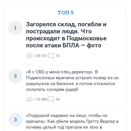
ТОП 5
Загорелся склад, погибли и
1
пострадали люди. Что
происходит в Подмосковье
после атаки БПЛА — фото
138 051
16
«Я с СВО, у меня отец директор». В
2
Подмосковье мужчина устроил пожар из-за
шашлыков на балконе, а потом отказался
оплатить соседям ущерб
116 880
54
«Подушкой надавил на лицо, чтобы не
3
кричала». Как убили модель Гретту Ведлер и
почему целый год прятали ее тело в