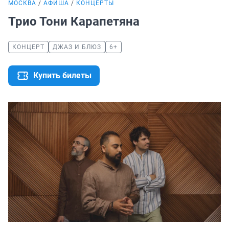
МОСКВА
АФИША
КОНЦЕРТЫ
Трио Тони Карапетяна
КОНЦЕРТ
ДЖАЗ И БЛЮЗ
6+
Купить билеты