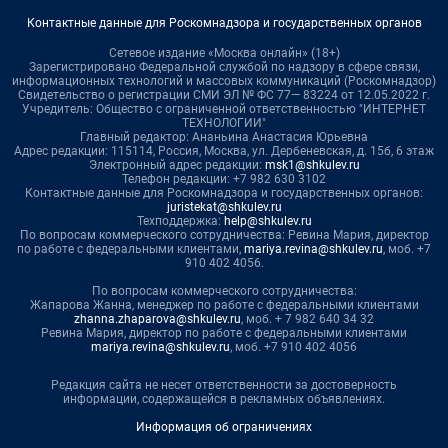
Контактные данные для Роскомнадзора и государственных органов
Сетевое издание «Москва онлайн» (18+)
Зарегистрировано Федеральной службой по надзору в сфере связи,
информационных технологий и массовых коммуникаций (Роскомнадзор)
Свидетельство о регистрации СМИ ЭЛ № ФС 77— 83224 от 12.05.2022 г.
Учредитель: Общество с ограниченной ответственностью "ИНТЕРНЕТ
ТЕХНОЛОГИИ"
Главный редактор: Ананьина Анастасия Юрьевна
Адрес редакции: 115114, Россия, Москва, ул. Дербеневская, д. 15б, 6 этаж
Электронный адрес редакции:
msk1@shkulev.ru
Телефон редакции: +7 982 630 3102
Контактные данные для Роскомнадзора и государственных органов:
juristekat@shkulev.ru
Техподдержка:
help@shkulev.ru
По вопросам коммерческого сотрудничества: Ревина Мария, директор
по работе с федеральными клиентами,
mariya.revina@shkulev.ru
, моб. +7
910 402 4056.
По вопросам коммерческого сотрудничества:
Жапарова Жанна, менеджер по работе с федеральными клиентами
zhanna.zhaparova@shkulev.ru
, моб. + 7 982 640 34 32
Ревина Мария, директор по работе с федеральными клиентами
mariya.revina@shkulev.ru
, моб. +7 910 402 4056
Редакция сайта не несет ответственности за достоверность
информации, содержащейся в рекламных объявлениях.
Информация об ограничениях