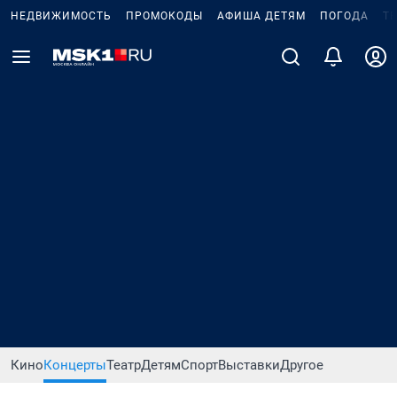
НЕДВИЖИМОСТЬ
ПРОМОКОДЫ
АФИША ДЕТЯМ
ПОГОДА
Т
Кино
Концерты
Театр
Детям
Спорт
Выставки
Другое