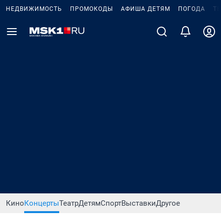
НЕДВИЖИМОСТЬ
ПРОМОКОДЫ
АФИША ДЕТЯМ
ПОГОДА
Т
Кино
Концерты
Театр
Детям
Спорт
Выставки
Другое