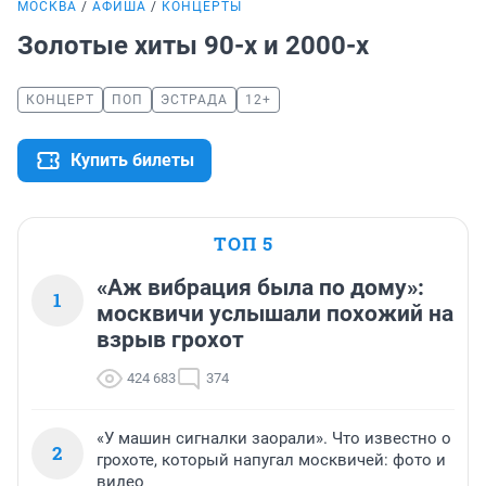
МОСКВА
АФИША
КОНЦЕРТЫ
Золотые хиты 90-х и 2000-х
КОНЦЕРТ
ПОП
ЭСТРАДА
12+
Купить билеты
ТОП 5
«Аж вибрация была по дому»:
1
москвичи услышали похожий на
взрыв грохот
424 683
374
«У машин сигналки заорали». Что известно о
2
грохоте, который напугал москвичей: фото и
видео