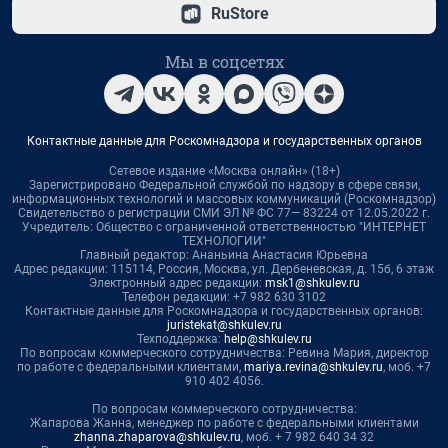
RuStore
Мы в соцсетях
Контактные данные для Роскомнадзора и государственных органов
Сетевое издание «Москва онлайн» (18+)
Зарегистрировано Федеральной службой по надзору в сфере связи,
информационных технологий и массовых коммуникаций (Роскомнадзор)
Свидетельство о регистрации СМИ ЭЛ № ФС 77— 83224 от 12.05.2022 г.
Учредитель: Общество с ограниченной ответственностью "ИНТЕРНЕТ
ТЕХНОЛОГИИ"
Главный редактор: Ананьина Анастасия Юрьевна
Адрес редакции: 115114, Россия, Москва, ул. Дербеневская, д. 15б, 6 этаж
Электронный адрес редакции:
msk1@shkulev.ru
Телефон редакции: +7 982 630 3102
Контактные данные для Роскомнадзора и государственных органов:
juristekat@shkulev.ru
Техподдержка:
help@shkulev.ru
По вопросам коммерческого сотрудничества: Ревина Мария, директор
по работе с федеральными клиентами,
mariya.revina@shkulev.ru
, моб. +7
910 402 4056.
По вопросам коммерческого сотрудничества:
Жапарова Жанна, менеджер по работе с федеральными клиентами
zhanna.zhaparova@shkulev.ru
, моб. + 7 982 640 34 32