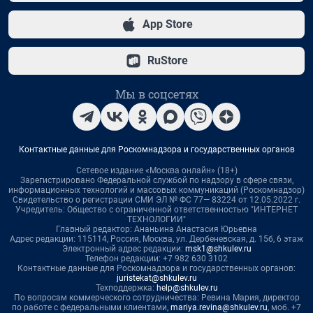
App Store
RuStore
Мы в соцсетях
Контактные данные для Роскомнадзора и государственных органов
Сетевое издание «Москва онлайн» (18+)
Зарегистрировано Федеральной службой по надзору в сфере связи,
информационных технологий и массовых коммуникаций (Роскомнадзор)
Свидетельство о регистрации СМИ ЭЛ № ФС 77— 83224 от 12.05.2022 г.
Учредитель: Общество с ограниченной ответственностью "ИНТЕРНЕТ
ТЕХНОЛОГИИ"
Главный редактор: Ананьина Анастасия Юрьевна
Адрес редакции: 115114, Россия, Москва, ул. Дербеневская, д. 15б, 6 этаж
Электронный адрес редакции:
msk1@shkulev.ru
Телефон редакции: +7 982 630 3102
Контактные данные для Роскомнадзора и государственных органов:
juristekat@shkulev.ru
Техподдержка:
help@shkulev.ru
По вопросам коммерческого сотрудничества: Ревина Мария, директор
по работе с федеральными клиентами,
mariya.revina@shkulev.ru
, моб. +7