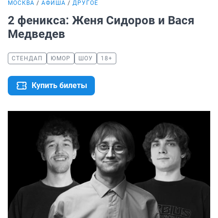
МОСКВА
АФИША
ДРУГОЕ
2 феникса: Женя Сидоров и Вася
Медведев
СТЕНДАП
ЮМОР
ШОУ
18+
Купить билеты