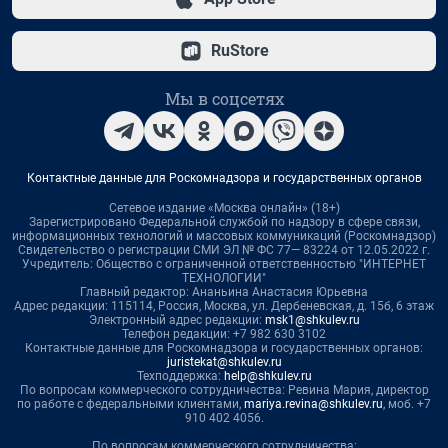
RuStore
Мы в соцсетях
Контактные данные для Роскомнадзора и государственных органов
Сетевое издание «Москва онлайн» (18+)
Зарегистрировано Федеральной службой по надзору в сфере связи,
информационных технологий и массовых коммуникаций (Роскомнадзор)
Свидетельство о регистрации СМИ ЭЛ № ФС 77— 83224 от 12.05.2022 г.
Учредитель: Общество с ограниченной ответственностью "ИНТЕРНЕТ
ТЕХНОЛОГИИ"
Главный редактор: Ананьина Анастасия Юрьевна
Адрес редакции: 115114, Россия, Москва, ул. Дербеневская, д. 15б, 6 этаж
Электронный адрес редакции:
msk1@shkulev.ru
Телефон редакции: +7 982 630 3102
Контактные данные для Роскомнадзора и государственных органов:
juristekat@shkulev.ru
Техподдержка:
help@shkulev.ru
По вопросам коммерческого сотрудничества: Ревина Мария, директор
по работе с федеральными клиентами,
mariya.revina@shkulev.ru
, моб. +7
910 402 4056.
По вопросам коммерческого сотрудничества: