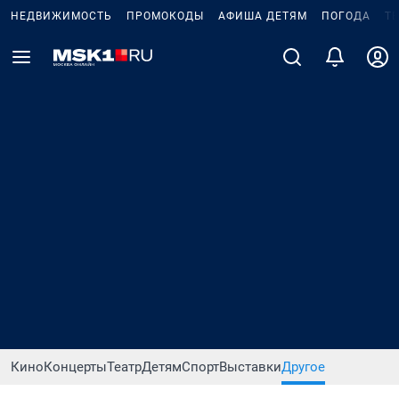
НЕДВИЖИМОСТЬ
ПРОМОКОДЫ
АФИША ДЕТЯМ
ПОГОДА
Т
Кино
Концерты
Театр
Детям
Спорт
Выставки
Другое