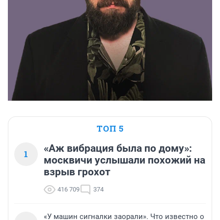
ТОП 5
«Аж вибрация была по дому»:
1
москвичи услышали похожий на
взрыв грохот
416 709
374
«У машин сигналки заорали». Что известно о