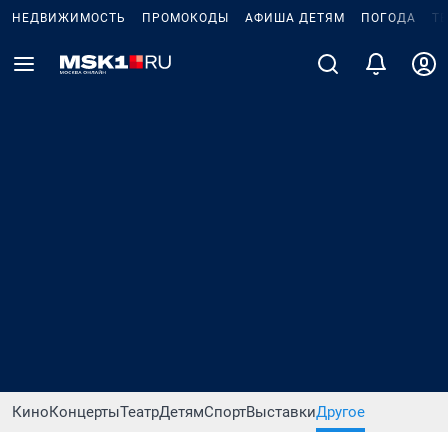
НЕДВИЖИМОСТЬ
ПРОМОКОДЫ
АФИША ДЕТЯМ
ПОГОДА
Т
Кино
Концерты
Театр
Детям
Спорт
Выставки
Другое