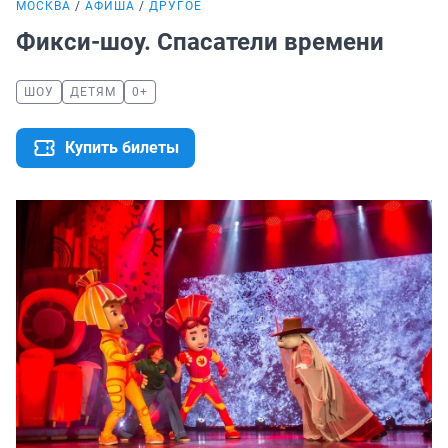
МОСКВА
АФИША
ДРУГОЕ
Фикси-шоу. Спасатели времени
ШОУ
ДЕТЯМ
0+
Купить билеты