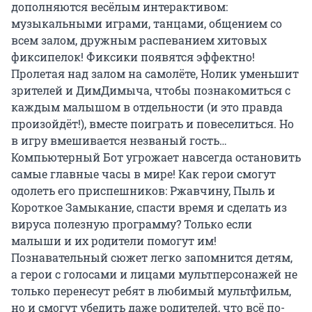
дополняются весёлым интерактивом: 
музыкальными играми, танцами, общением со 
всем залом, дружным распеванием хитовых 
фиксипелок! Фиксики появятся эффектно! 
Пролетая над залом на самолёте, Нолик уменьшит 
зрителей и ДимДимыча, чтобы познакомиться с 
каждым малышом в отдельности (и это правда 
произойдёт!), вместе поиграть и повеселиться. Но 
в игру вмешивается незваный гость… 
Компьютерный Бот угрожает навсегда остановить 
самые главные часы в мире! Как герои смогут 
одолеть его приспешников: Ржавчину, Пыль и 
Короткое Замыкание, спасти время и сделать из 
вируса полезную программу? Только если 
малыши и их родители помогут им! 
Познавательный сюжет легко запомнится детям, 
а герои с голосами и лицами мультперсонажей не 
только перенесут ребят в любимый мультфильм, 
но и смогут убедить даже родителей, что всё по-