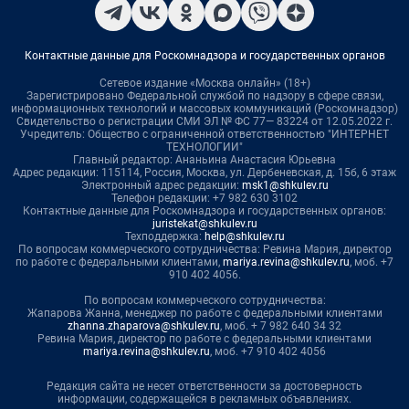
Контактные данные для Роскомнадзора и государственных органов
Сетевое издание «Москва онлайн» (18+)
Зарегистрировано Федеральной службой по надзору в сфере связи,
информационных технологий и массовых коммуникаций (Роскомнадзор)
Свидетельство о регистрации СМИ ЭЛ № ФС 77— 83224 от 12.05.2022 г.
Учредитель: Общество с ограниченной ответственностью "ИНТЕРНЕТ
ТЕХНОЛОГИИ"
Главный редактор: Ананьина Анастасия Юрьевна
Адрес редакции: 115114, Россия, Москва, ул. Дербеневская, д. 15б, 6 этаж
Электронный адрес редакции:
msk1@shkulev.ru
Телефон редакции: +7 982 630 3102
Контактные данные для Роскомнадзора и государственных органов:
juristekat@shkulev.ru
Техподдержка:
help@shkulev.ru
По вопросам коммерческого сотрудничества: Ревина Мария, директор
по работе с федеральными клиентами,
mariya.revina@shkulev.ru
, моб. +7
910 402 4056.
По вопросам коммерческого сотрудничества:
Жапарова Жанна, менеджер по работе с федеральными клиентами
zhanna.zhaparova@shkulev.ru
, моб. + 7 982 640 34 32
Ревина Мария, директор по работе с федеральными клиентами
mariya.revina@shkulev.ru
, моб. +7 910 402 4056
Редакция сайта не несет ответственности за достоверность
информации, содержащейся в рекламных объявлениях.