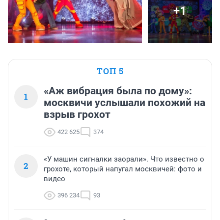
+1
ТОП 5
«Аж вибрация была по дому»:
1
москвичи услышали похожий на
взрыв грохот
422 625
374
«У машин сигналки заорали». Что известно о
2
грохоте, который напугал москвичей: фото и
видео
396 234
93