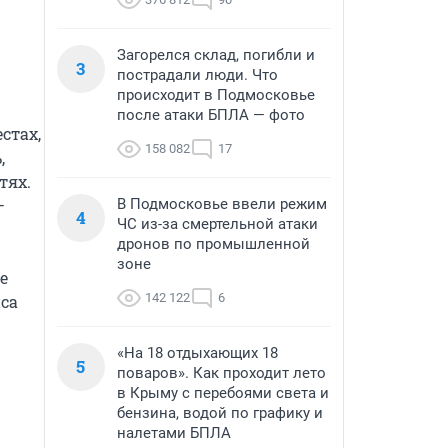
Загорелся склад, погибли и
3
пострадали люди. Что
происходит в Подмосковье
после атаки БПЛА — фото
тах, 
158 082
17
 
ях. 
 
В Подмосковье ввели режим
4
ЧС из-за смертельной атаки
дронов по промышленной
зоне
 
142 122
6
а 
«На 18 отдыхающих 18
5
поваров». Как проходит лето
в Крыму с перебоями света и
бензина, водой по графику и
налетами БПЛА