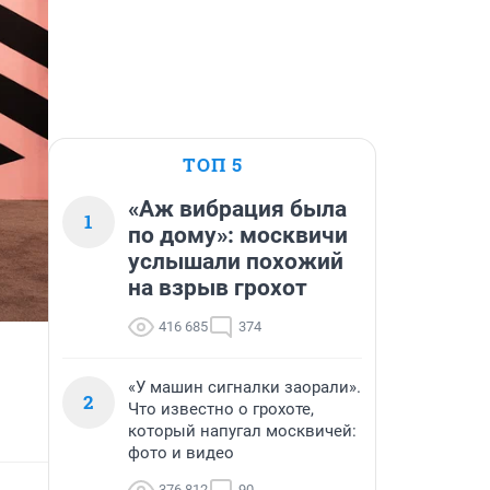
ТОП 5
«Аж вибрация была
1
по дому»: москвичи
услышали похожий
на взрыв грохот
416 685
374
«У машин сигналки заорали».
2
Что известно о грохоте,
который напугал москвичей:
фото и видео
376 812
90