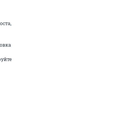
ста, 
овка 
уйте 