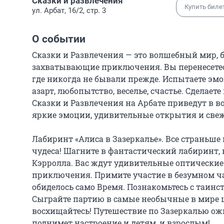
Сказки и развлечения
Купить биле
ул. Арбат, 16/2, стр. 3
О событии
Сказки и Развлечения — это волшебный мир, б
захватывающие приключения. Вы перенесетесь
где никогда не бывали прежде. Испытаете эмо
азарт, любопытство, веселье, счастье. Сделает
Сказки и Развлечения на Арбате приведут в во
яркие эмоции, удивительные открытия и свеж
Лабиринт «Алиса в Зазеркалье». Все страньше 
чудеса! Шагните в фантастический лабиринт,
Кэрролла. Вас ждут удивительные оптически
приключения. Примите участие в безумном ч
обиделось само Время. Познакомьтесь с таин
Сыграйте партию в самые необычные в мире ша
восхищайтесь! Путешествие по Зазеркалью ож
поднимет настроение и детям, и взрослым!
