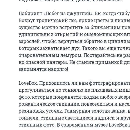
Лабиринт «Побег из джунглей». Вы когда-нибу
Вокруг тропический лес, яркие цветы и лианы.
существо можно встретить за ближайшим пово
удивительных открытий и ошеломляющих впеч
зарослей, чтобы вернуться обратно в цивилиз
которых захватывает дух. Такого вы еще точн
очаровательным лемуром. Постарайтесь не ра
но опасной пантеры. Не станьте приманкой дл
запомнятся надолго!

LoveBox. Приходилось ли вам фотографировать
прогуливаться по тоннелю из плюшевых мише
фото, которые понравятся людям любого возра
романтическое свидание, повеселиться и насе
резиновых уточек. Гламурная золотая ванна, 
тоннели, стильные светящиеся надписи и др
стильных фото. В современном музее LoveBox вы