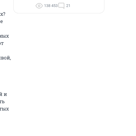
138 453
21
? 
е 
мых 
т 
вой, 
 и 
ь 
тых 