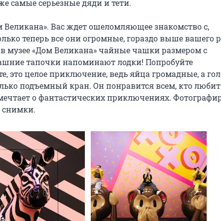
же самые серьезные дяди и тети.

 Великана». Вас ждет ошеломляющее знакомство с, 
ько теперь все они огромные, гораздо выше вашего ро
: в музее «Дом Великана» чайные чашки размером с 
машние тапочки напоминают лодки! Попробуйте 
е, это целое приключение, ведь яйца громадные, а гол
только подъемный кран. Он понравится всем, кто любит 
 мечтает о фантастических приключениях. Фотографир
 снимки.