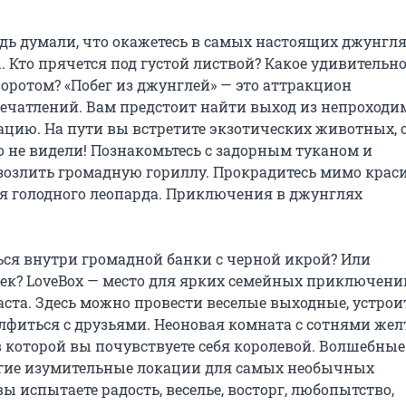
дь думали, что окажетесь в самых настоящих джунглях
 Кто прячется под густой листвой? Какое удивительно
ротом? «Побег из джунглей» — это аттракцион 
атлений. Вам предстоит найти выход из непроходи
ацию. На пути вы встретите экзотических животных, о
о не видели! Познакомьтесь с задорным туканом и 
зозлить громадную гориллу. Прокрадитесь мимо краси
я голодного леопарда. Приключения в джунглях 
ся внутри громадной банки с черной икрой? Или 
к? LoveBox — место для ярких семейных приключений
ста. Здесь можно провести веселые выходные, устроит
лфиться с друзьями. Неоновая комната с сотнями жел
в которой вы почувствуете себя королевой. Волшебные 
угие изумительные локации для самых необычных 
 испытаете радость, веселье, восторг, любопытство, 