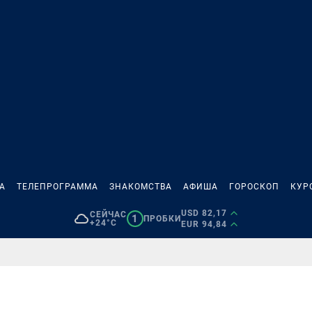
А
ТЕЛЕПРОГРАММА
ЗНАКОМСТВА
АФИША
ГОРОСКОП
КУР
USD 82,17
СЕЙЧАС
1
ПРОБКИ
+24°C
EUR 94,84