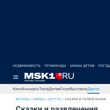
НЕДВИЖИМОСТЬ
ПРОМОКОДЫ
АФИША ДЕТЯМ
ПОГОД
Кино
Концерты
Театр
Детям
Спорт
Выставки
Другое
МОСКВА
АФИША
ДРУГОЕ
СКАЗКИ И РАЗВЛЕЧЕНИЯ
Сказки и развлечения