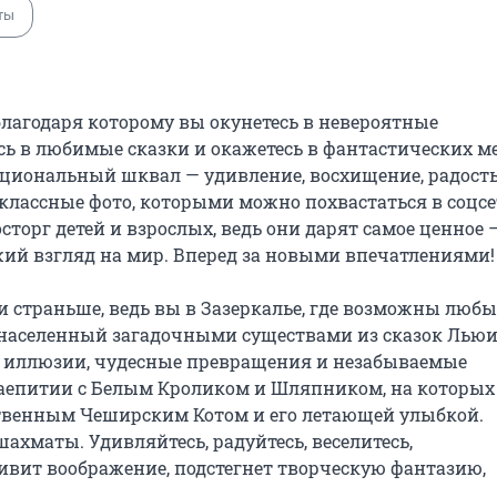
ты
лагодаря которому вы окунетесь в невероятные 
 в любимые сказки и окажетесь в фантастических мес
циональный шквал — удивление, восхищение, радость,
е классные фото, которыми можно похвастаться в соцсет
сторг детей и взрослых, ведь они дарят самое ценное —
ий взгляд на мир. Вперед за новыми впечатлениями!

и страньше, ведь вы в Зазеркалье, где возможны любые
 населенный загадочными существами из сказок Льюис
е иллюзии, чудесные превращения и незабываемые 
аепитии с Белым Кроликом и Шляпником, на которых 
ственным Чеширским Котом и его летающей улыбкой. 
хматы. Удивляйтесь, радуйтесь, веселитесь, 
ивит воображение, подстегнет творческую фантазию, 