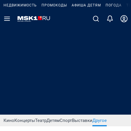
НЕДВИЖИМОСТЬ
ПРОМОКОДЫ
АФИША ДЕТЯМ
ПОГОДА
Т
Кино
Концерты
Театр
Детям
Спорт
Выставки
Другое