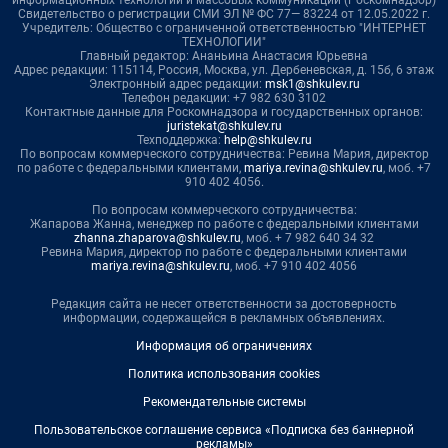
информационных технологий и массовых коммуникаций (Роскомнадзор)
Свидетельство о регистрации СМИ ЭЛ № ФС 77— 83224 от 12.05.2022 г.
Учредитель: Общество с ограниченной ответственностью "ИНТЕРНЕТ
ТЕХНОЛОГИИ"
Главный редактор: Ананьина Анастасия Юрьевна
Адрес редакции: 115114, Россия, Москва, ул. Дербеневская, д. 15б, 6 этаж
Электронный адрес редакции:
msk1@shkulev.ru
Телефон редакции: +7 982 630 3102
Контактные данные для Роскомнадзора и государственных органов:
juristekat@shkulev.ru
Техподдержка:
help@shkulev.ru
По вопросам коммерческого сотрудничества: Ревина Мария, директор
по работе с федеральными клиентами,
mariya.revina@shkulev.ru
, моб. +7
910 402 4056.
По вопросам коммерческого сотрудничества:
Жапарова Жанна, менеджер по работе с федеральными клиентами
zhanna.zhaparova@shkulev.ru
, моб. + 7 982 640 34 32
Ревина Мария, директор по работе с федеральными клиентами
mariya.revina@shkulev.ru
, моб. +7 910 402 4056
Редакция сайта не несет ответственности за достоверность
информации, содержащейся в рекламных объявлениях.
Информация об ограничениях
Политика использования cookies
Рекомендательные системы
Пользовательское соглашение сервиса «Подписка без баннерной
рекламы»