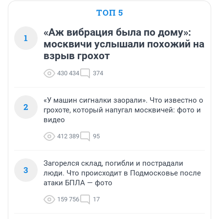
ТОП 5
«Аж вибрация была по дому»:
1
москвичи услышали похожий на
взрыв грохот
430 434
374
«У машин сигналки заорали». Что известно о
2
грохоте, который напугал москвичей: фото и
видео
412 389
95
Загорелся склад, погибли и пострадали
3
люди. Что происходит в Подмосковье после
атаки БПЛА — фото
159 756
17