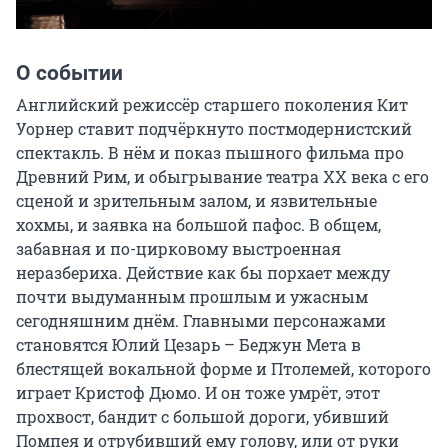
О событии
Английский режиссёр старшего поколения Кит 
Уорнер ставит подчёркнуто постмодернистский 
спектакль. В нём и показ пышного фильма про 
Древний Рим, и обыгрывание театра ХХ века с его 
сценой и зрительным залом, и язвительные 
хохмы, и заявка на большой пафос. В общем, 
забавная и по-цирковому выстроенная 
неразбериха. Действие как бы порхает между 
почти выдуманным прошлым и ужасным 
сегодняшним днём. Главными персонажами 
становятся Юлий Цезарь – Беджун Мета в 
блестящей вокальной форме и Птолемей, которого 
играет Кристоф Дюмо. И он тоже умрёт, этот 
прохвост, бандит с большой дороги, убивший 
Помпея и отрубивший ему голову, или от руки 