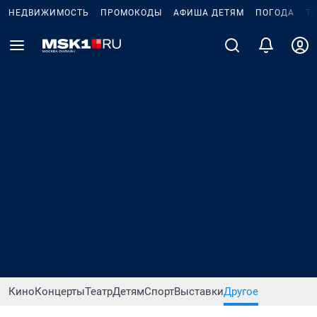
НЕДВИЖИМОСТЬ
ПРОМОКОДЫ
АФИША ДЕТЯМ
ПОГОДА
Т
Кино
Концерты
Театр
Детям
Спорт
Выставки
Другое