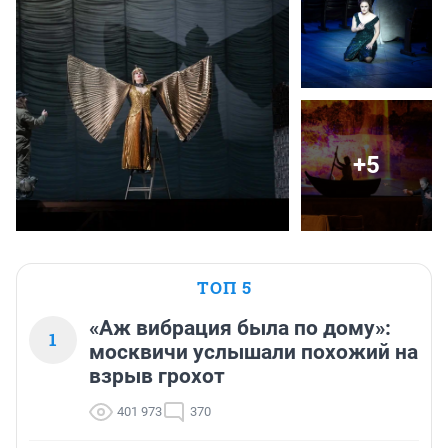
+5
ТОП 5
«Аж вибрация была по дому»:
1
москвичи услышали похожий на
взрыв грохот
401 973
370