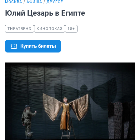
МОСКВА
АФИША
ДРУГОЕ
Юлий Цезарь в Египте
THEATREHD
КИНОПОКАЗ
18+
Купить билеты