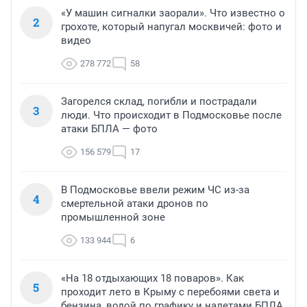
«У машин сигналки заорали». Что известно о
2
грохоте, который напугал москвичей: фото и
видео
278 772
58
Загорелся склад, погибли и пострадали
3
люди. Что происходит в Подмосковье после
атаки БПЛА — фото
156 579
17
В Подмосковье ввели режим ЧС из-за
4
смертельной атаки дронов по
промышленной зоне
133 944
6
«На 18 отдыхающих 18 поваров». Как
5
проходит лето в Крыму с перебоями света и
бензина, водой по графику и налетами БПЛА