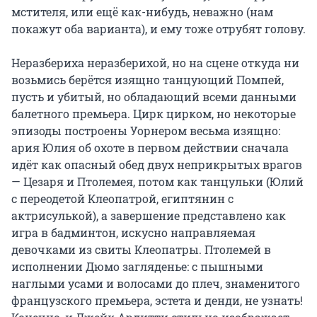
мстителя, или ещё как-нибудь, неважно (нам 
покажут оба варианта), и ему тоже отрубят голову.

Неразбериха неразберихой, но на сцене откуда ни 
возьмись берётся изящно танцующий Помпей, 
пусть и убитый, но обладающий всеми данными 
балетного премьера. Цирк цирком, но некоторые 
эпизоды построены Уорнером весьма изящно: 
ария Юлия об охоте в первом действии сначала 
идёт как опасный обед двух неприкрытых врагов 
— Цезаря и Птолемея, потом как танцульки (Юлий 
с переодетой Клеопатрой, египтянин с 
актрисулькой), а завершение представлено как 
игра в бадминтон, искусно направляемая 
девочками из свиты Клеопатры. Птолемей в 
исполнении Дюмо загляденье: с пышными 
наглыми усами и волосами до плеч, знаменитого 
французского премьера, эстета и денди, не узнать! 