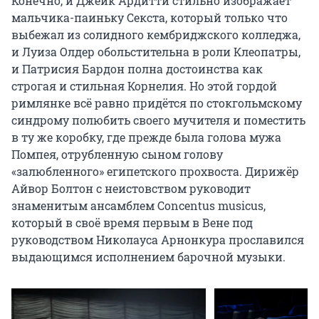
Конечно, и Джейк Ардитти стильно изображает 
мальчика-паиньку Секста, который только что 
выбежал из солидного кембриджского колледжа, 
и Луиза Олдер обольстительна в роли Клеопатры, 
и Патрисия Бардон полна достоинства как 
строгая и стильная Корнелия. Но этой гордой 
римлянке всё равно придётся по стокгольмскому 
синдрому полюбить своего мучителя и поместить 
в ту же коробку, где прежде была голова мужа 
Помпея, отрубленную сыном голову 
«залюбленного» египетского прохвоста. Дирижёр 
Айвор Болтон с неистовством руководит 
знаменитым ансамблем Concentus musicus, 
который в своё время первым в Вене под 
руководством Николауса Арнонкура прославился 
выдающимся исполнением барочной музыки.