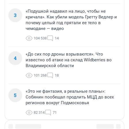
«Подушкой надавил на лицо, чтобы не
3
кричала». Как убили модель Гретту Ведлер и
почему целый год прятали ее тело в
чемодане — видео
104 538
14
«До сих пор дроны взрываются». Что
4
известно об атаке на склад Wildberries во
Владимирской области
101 268
18
«Это не фантазия, а реальные планы»:
5
Собянин пообещал продлить МЦД до всех
регионов вокруг Подмосковья
82 314
71