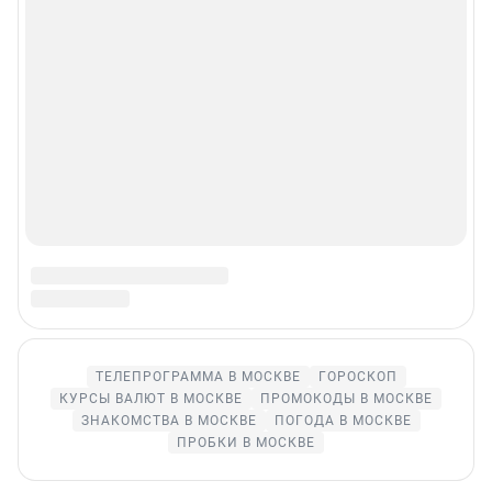
Редакция сайта не несет ответственности за достоверность
информации, содержащейся в рекламных объявлениях.
Информация об ограничениях
Политика использования cookies
Рекомендательные системы
Пользовательское соглашение сервиса «Подписка без баннерной
рекламы»
Политика конфиденциальности и обработки персональных данных и
правила использования сайта
© ООО «Сеть городских порталов»
© ООО «Интернет Технологии»