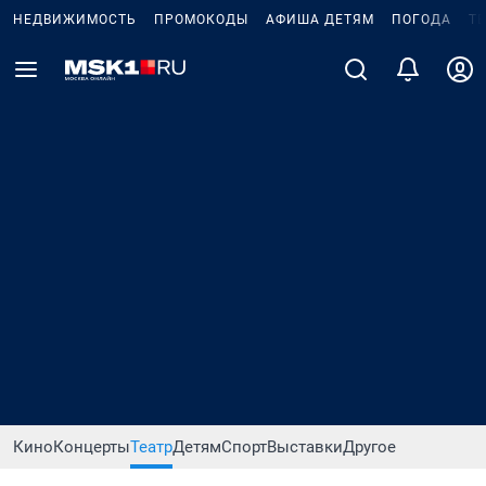
НЕДВИЖИМОСТЬ
ПРОМОКОДЫ
АФИША ДЕТЯМ
ПОГОДА
Т
Кино
Концерты
Театр
Детям
Спорт
Выставки
Другое