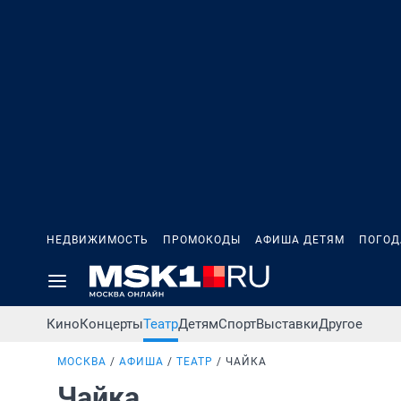
НЕДВИЖИМОСТЬ
ПРОМОКОДЫ
АФИША ДЕТЯМ
ПОГОД
Кино
Концерты
Театр
Детям
Спорт
Выставки
Другое
МОСКВА
АФИША
ТЕАТР
ЧАЙКА
Чайка