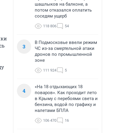
шашлыков на балконе, а
потом отказался оплатить
соседям ущерб
118 806
54
ки 
В Подмосковье ввели режим
ь 
3
ЧС из-за смертельной атаки
дронов по промышленной
зоне
у 
111 924
5
«На 18 отдыхающих 18
4
поваров». Как проходит лето
в Крыму с перебоями света и
бензина, водой по графику и
налетами БПЛА
106 470
16