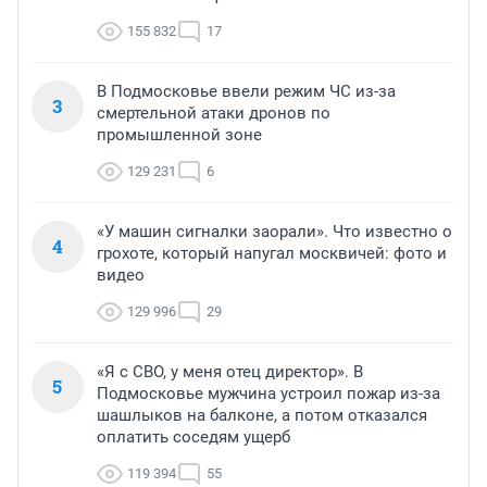
155 832
17
В Подмосковье ввели режим ЧС из-за
3
смертельной атаки дронов по
промышленной зоне
129 231
6
«У машин сигналки заорали». Что известно о
4
грохоте, который напугал москвичей: фото и
видео
129 996
29
«Я с СВО, у меня отец директор». В
5
Подмосковье мужчина устроил пожар из-за
шашлыков на балконе, а потом отказался
оплатить соседям ущерб
119 394
55