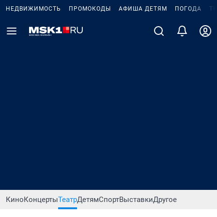
НЕДВИЖИМОСТЬ
ПРОМОКОДЫ
АФИША ДЕТЯМ
ПОГОДА
Т
Кино
Концерты
Театр
Детям
Спорт
Выставки
Другое