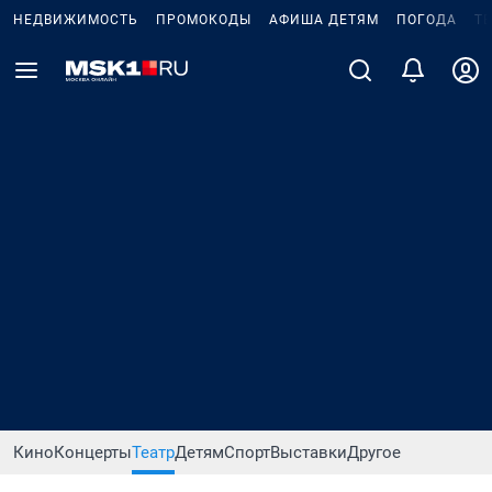
НЕДВИЖИМОСТЬ
ПРОМОКОДЫ
АФИША ДЕТЯМ
ПОГОДА
Т
Кино
Концерты
Театр
Детям
Спорт
Выставки
Другое