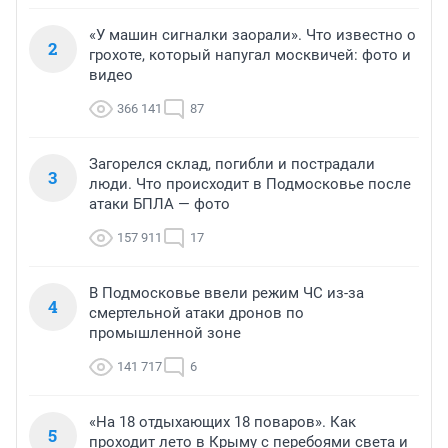
«У машин сигналки заорали». Что известно о
2
грохоте, который напугал москвичей: фото и
видео
366 141
87
Загорелся склад, погибли и пострадали
3
люди. Что происходит в Подмосковье после
атаки БПЛА — фото
157 911
17
В Подмосковье ввели режим ЧС из-за
4
смертельной атаки дронов по
промышленной зоне
141 717
6
«На 18 отдыхающих 18 поваров». Как
5
проходит лето в Крыму с перебоями света и