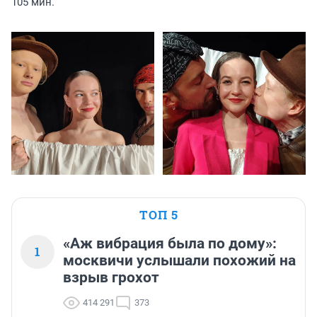
105 мин.
ТОП 5
«Аж вибрация была по дому»:
1
москвичи услышали похожий на
взрыв грохот
414 291
373