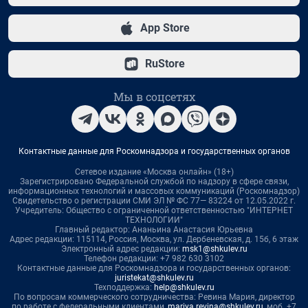
App Store
RuStore
Мы в соцсетях
Контактные данные для Роскомнадзора и государственных органов
Сетевое издание «Москва онлайн» (18+)
Зарегистрировано Федеральной службой по надзору в сфере связи,
информационных технологий и массовых коммуникаций (Роскомнадзор)
Свидетельство о регистрации СМИ ЭЛ № ФС 77— 83224 от 12.05.2022 г.
Учредитель: Общество с ограниченной ответственностью "ИНТЕРНЕТ
ТЕХНОЛОГИИ"
Главный редактор: Ананьина Анастасия Юрьевна
Адрес редакции: 115114, Россия, Москва, ул. Дербеневская, д. 15б, 6 этаж
Электронный адрес редакции:
msk1@shkulev.ru
Телефон редакции: +7 982 630 3102
Контактные данные для Роскомнадзора и государственных органов:
juristekat@shkulev.ru
Техподдержка:
help@shkulev.ru
По вопросам коммерческого сотрудничества: Ревина Мария, директор
по работе с федеральными клиентами,
mariya.revina@shkulev.ru
, моб. +7