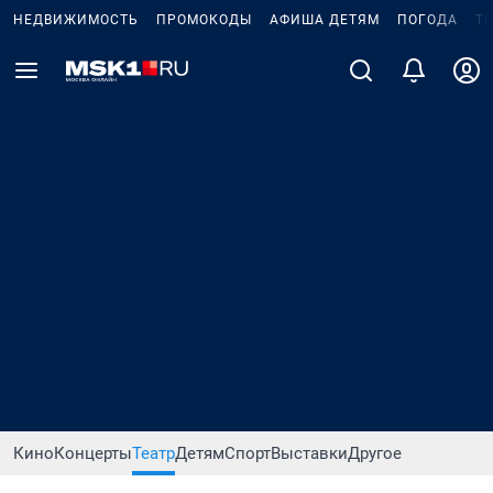
НЕДВИЖИМОСТЬ
ПРОМОКОДЫ
АФИША ДЕТЯМ
ПОГОДА
Т
Кино
Концерты
Театр
Детям
Спорт
Выставки
Другое