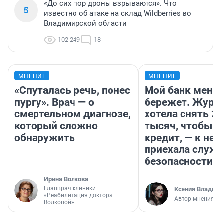
«До сих пор дроны взрываются». Что
5
известно об атаке на склад Wildberries во
Владимирской области
102 249
18
МНЕНИЕ
МНЕНИЕ
«Спуталась речь, понес
Мой банк меня
пургу». Врач — о
бережет. Журн
смертельном диагнозе,
хотела снять 2
который сложно
тысяч, чтобы п
обнаружить
кредит, — к не
приехала служ
безопасности
Ирина Волкова
Главврач клиники
Ксения Владим
«Реабилитация доктора
Автор мнения
Волковой»