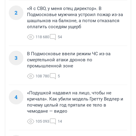
«Я с СВО, у меня отец директор». В
2
Подмосковье мужчина устроил пожар из-за
шашлыков на балконе, а потом отказался
оплатить соседям ущерб
118 680
54
В Подмосковье ввели режим ЧС из-за
3
смертельной атаки дронов по
промышленной зоне
108 780
5
«Подушкой надавил на лицо, чтобы не
4
кричала». Как убили модель Гретту Ведлер и
почему целый год прятали ее тело в
чемодане — видео
105 093
14