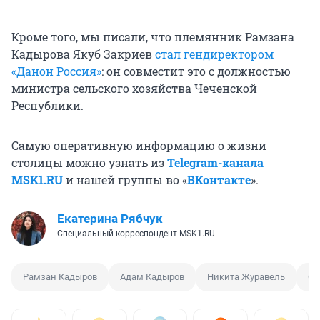
Кроме того, мы писали, что племянник Рамзана
Кадырова Якуб Закриев
стал гендиректором
«Данон Россия»
: он совместит это с должностью
министра сельского хозяйства Чеченской
Республики.
Самую оперативную информацию о жизни
столицы можно узнать из
Telegram-канала
MSK1.RU
и нашей группы во «
ВКонтакте
».
Екатерина Рябчук
Специальный корреспондент MSK1.RU
Рамзан Кадыров
Адам Кадыров
Никита Журавель
СИ