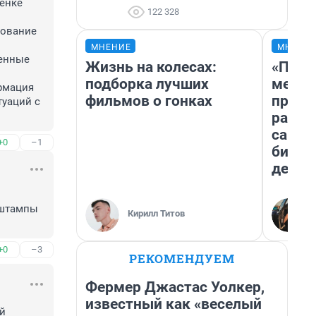
енке 
122 328
ование 
МНЕНИЕ
МНЕНИ
енные 
Жизнь на колесах:
«Поку
подборка лучших
мешке
рмация 
фильмов о гонках
предп
уаций с 
расска
самом
+0
–1
бизне
дешев
 штампы 
Кирилл Титов
+0
–3
РЕКОМЕНДУЕМ
Фермер Джастас Уолкер,
известный как «веселый
й 