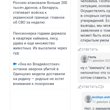
человека. Поэто
Россию атаковали больше 200
ситуации, основ
тысяч дронов, а Беларусь
Осуществлять су
стягивает войска к
в спорных ситуа
украинской границе: главное
утверждений. Ес
об СВО за неделю
выводы, мы може
заявления о том
Пенсионерка годами держала
может быть иска
в квартире каймана, лису,
открытым умом 
удава и еще множество
животных. Их выселили через
ОТВЕТИТЬ
суд
Гость
11 декабря 202
«Она во Владивостоке»:
ну с "яжемать" в
останки зверски убитой в
непонятно что с
Одинцово модели доставили
оптом ставить. Н
на родину — родные не хотят
внимания к похоронам
ОТВЕТИТЬ
3
kositsyn.and
11 декабря 2
Нет, с яжемат