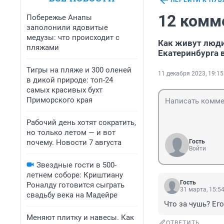
ПЕРЕЙТИ К ПУ
12 комм
Побережье Анапы
заполонили ядовитые
медузы: что происходит с
Как живут люди
пляжами
Екатеринбурга 
Тигры на пляже и 300 оленей
11 декабря 2023, 19:15
в дикой природе: топ-24
самых красивых бухт
Приморского края
Рабочий день хотят сократить,
но только летом — и вот
почему. Новости 7 августа
Гость
Войти
Звездные гости в 500-
летнем соборе: Криштиану
Гость
Роналду готовится сыграть
31 марта, 15:5
свадьбу века на Мадейре
Что за чушь? Ег
Меняют плитку и навесы. Как
ОТВЕТИТЬ