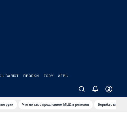
СЫ ВАЛЮТ
ПРОБКИ
ZODY
ИГРЫ
ные руки
Что не так с продлением МЦД в регионы
Борьба с мэрией 