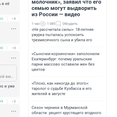
молочник», заявил что его
в её 
семью могут выдворить
из России — видео
+2
–9
1 час
1 085
Обсудить
«Не рассчитала силы»: 18-летняя
ужурка пыталась успокоить
трехмесячного сына и убила его
+0
–0
«Сыночки-корзиночки» заполонили
Екатеринбург: почему уральские
парни массово оставили жен без
цветов
Нет, с яжематерью не понятно. За зло она должна ответить и ответит. Любой вменяемый человек должен как минимум посчитать своим долгом плюнуть в её отвратительные глазки.
«Плохо, как никогда до этого»:
о и уже 
таролог о судьбе Кузбасса и его
жителей в августе
+3
–2
Сезон черники в Мурманской
области: рецепт хрустящего ягодного