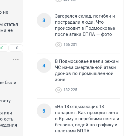
 не 
Загорелся склад, погибли и
3
пострадали люди. Что
 статья 
происходит в Подмосковье
ми не 
после атаки БПЛА — фото
156 231
+0
–0
В Подмосковье ввели режим
4
ЧС из-за смертельной атаки
дронов по промышленной
зоне
не были 
132 225
вету 
«На 18 отдыхающих 18
5
поваров». Как проходит лето
я или 
в Крыму с перебоями света и
 есть 
бензина, водой по графику и
рждения 
налетами БПЛА