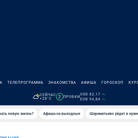
А
ТЕЛЕПРОГРАММА
ЗНАКОМСТВА
АФИША
ГОРОСКОП
КУР
USD 82,17
СЕЙЧАС
2
ПРОБКИ
+28°C
EUR 94,84
ачать новую жизнь?
Афиша на выходные
Шереметьево уйдет в нуж