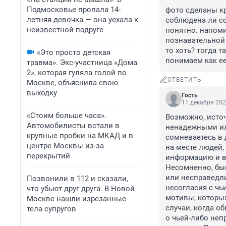
Подмосковье пропала 14-
фото сделаны к
летняя девочка — она уехала к
соблюдена ли со
неизвестной подруге
понятно. напоми
познавательной 
то хоть? тогда 
«Это просто детская
понимаем как е
травма». Экс-участница «Дома
2», которая гуляла голой по
ОТВЕТИТЬ
Москве, объяснила свою
выходку
Гость
11 декабря 202
«Стоим больше часа».
Возможно, источ
Автомобилисты встали в
ненадежными или
крупные пробки на МКАД и в
сомневаетесь в 
центре Москвы из-за
на месте людей,
перекрытий
информацию и в
Несомненно, быв
или несправедли
Позвонили в 112 и сказали,
несогласия с чь
что убьют друг друга. В Новой
мотивы, которых
Москве нашли изрезанные
случаи, когда о
тела супругов
о чьей-либо неп