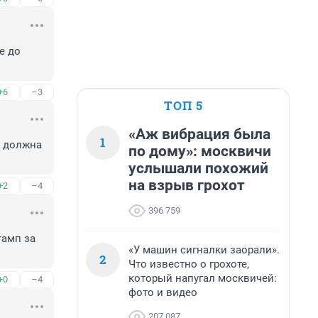
 до 
+6
–3
ТОП 5
«Аж вибрация была
1
 должна 
по дому»: москвичи
услышали похожий
на взрыв грохот
+2
–4
396 759
амп за 
«У машин сигналки заорали».
2
Что известно о грохоте,
который напугал москвичей:
+0
–4
фото и видео
207 087