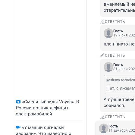
вменяемый че
отвратительны
ОТВЕТИТЬ
Гость
19 июня 202
план никто не
ОТВЕТИТЬ
Гость
31 июля 202
kositsyn.andrеi2
А лучше трене
«Смели гибриды Voyah». В
сознался.
России возник дефицит
электромобилей
ОТВЕТИТЬ
Гость
«У машин сигналки
11 декабря 202
заорали». Что известно о