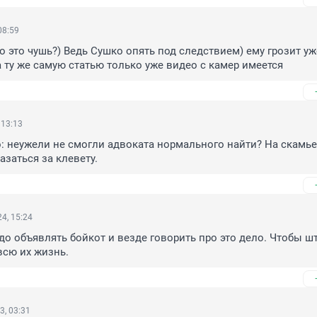
08:59
о это чушь?) Ведь Сушко опять под следствием) ему грозит уже
 ту же самую статью только уже видео с камер имеется
 13:13
: неужели не смогли адвоката нормального найти? На скамье
заться за клевету.
4, 15:24
о объявлять бойкот и везде говорить про это дело. Чтобы шт
всю их жизнь.
3, 03:31