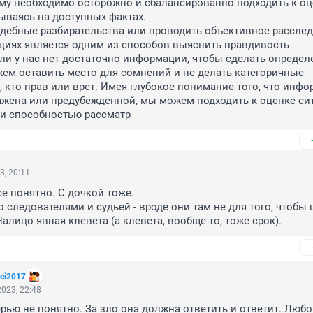
му необходимо осторожно и сбалансированно подходить к оц
ываясь на доступных фактах.

дебные разбирательства или проводить объективное расслед
циях является одним из способов выяснить правдивость 
ли у нас нет достаточно информации, чтобы сделать определ
м оставить место для сомнений и не делать категоричные 
, кто прав или врет. Имея глубокое понимание того, что инфо
жена или предубежденной, мы можем подходить к оценке сит
и способностью рассматр
3, 20:11
се понятно. С дочкой тоже.

о следователями и судьей - вроде они там не для того, чтобы
алицо явная клевета (а клевета, вообще-то, тоже срок).
rеi2017
023, 22:48
ерью не понятно. За зло она должна ответить и ответит. Любо