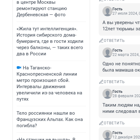
в центре Москвы
ремонтируют станцию
Гость
27 июля 2024, 
Дербеневская — фото
А вы уверены чт
«Жила тут интеллигенция».
12лет тюрьмы за
История сибирского дома-
бумеранга, где в гости ходили
ОТВЕТИТЬ
через балконы, — таких всего
Гость
два в России
22 марта 2024,
Одно не понятно
На Таганско-
была мамаша ока
Краснопресненской линии
метро произошел сбой.
ОТВЕТИТЬ
Интервалы движения
Гость
увеличили из-за человека на
28 февраля 202
путях
Таким людям над
ними следовал 
Тело россиянки нашли во
Французских Альпах. Как она
ОТВЕТИТЬ
погибла?
Гость
12 декабря 202
«На станции не вышла». В