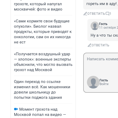
гореть им в аду!
грохоте, который напугал
москвичей: фото и видео
ОТВЕТИТЬ
1
«Сами кормите свои будущие
Гость
опухоли». Биолог назвал
11 октября 2
продукты, которые приводят к
Ну а что ты с
онкологии, сам он их никогда
не ест
ОТВЕТИТЬ
«Получается воздушный удар
— хлопок»: военные эксперты
объяснили, что могло вызвать
грохот над Москвой
Гость
Один переход по ссылке
Войти
изменил всё. Как мошенники
довели школьницу до
попытки поджога здания
Момент грохота над
Москвой попал на видео —