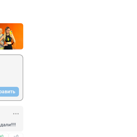
равить
али!!!!
+0
–0