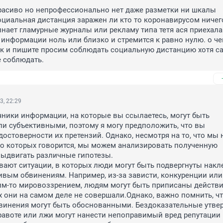
расиво но непрофессионально нет даже разметки ни шкалы 
циальная дистанция заражен ли кто то коронавирусом ничего
нает гламурные журналы или рекламу типа тетя ася приехала 
информации ноль или близко и стремится к равно нулю. о чем
так и пишите просим соблюдать социальную дистанцию хотя са
е соблюдать.
3, 22:29
ники информации, на которые вы ссылаетесь, могут быть 
 субъективными, поэтому я могу предположить, что вы 
достоверности их претензий. Однако, несмотря на то, что мы 
 о которых говорится, мы можем анализировать полученную 
ыдвигать различные гипотезы.

ают ситуации, в которых люди могут быть подвергнуты накле
вым обвинениям. Например, из-за зависти, конкуренции или 
им-то мировоззрением, людям могут быть приписаны действи
 они на самом деле не совершали.Однако, важно помнить, что
бвинения могут быть обоснованными. Бездоказательные утве
равоте или лжи могут нанести непоправимый вред репутации 