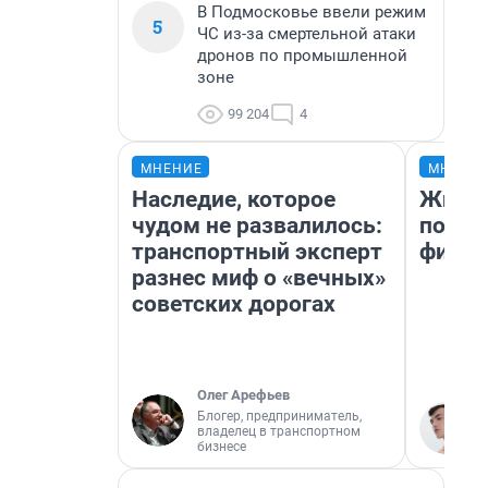
В Подмосковье ввели режим
5
ЧС из-за смертельной атаки
дронов по промышленной
зоне
99 204
4
МНЕНИЕ
МНЕНИ
Наследие, которое
Жизнь
чудом не развалилось:
подбо
транспортный эксперт
фильм
разнес миф о «вечных»
советских дорогах
Олег Арефьев
Блогер, предприниматель,
владелец в транспортном
бизнесе