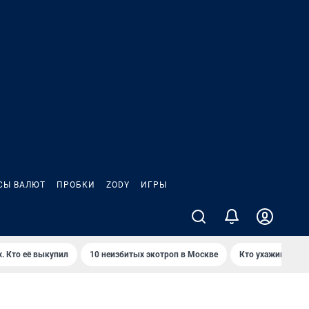
СЫ ВАЛЮТ
ПРОБКИ
ZODY
ИГРЫ
. Кто её выкупил
10 неизбитых экотроп в Москве
Кто ухаживает з