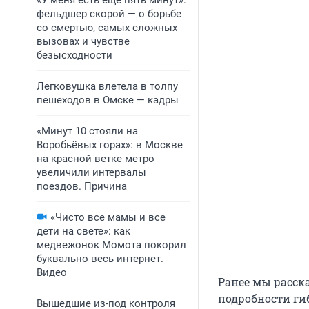
«У меня есть еще пять минут»:
фельдшер скорой — о борьбе
со смертью, самых сложных
вызовах и чувстве
безысходности
Легковушка влетела в толпу
пешеходов в Омске — кадры
«Минут 10 стояли на
Воробьёвых горах»: в Москве
на красной ветке метро
увеличили интервалы
поездов. Причина
«Чисто все мамы и все
дети на свете»: как
медвежонок Момота покорил
буквально весь интернет.
Видео
Ранее мы расск
подробности ги
Вышедшие из-под контроля