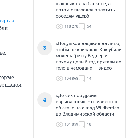
шашлыков на балконе, а
потом отказался оплатить
соседям ущерб
взрыв
.
118 278
54
ибли
«Подушкой надавил на лицо,
3
чтобы не кричала». Как убили
ве,
модель Гретту Ведлер и
почему целый год прятали ее
тело в чемодане — видео
оторые
104 868
14
Взрывной
«До сих пор дроны
4
взрываются». Что известно
об атаке на склад Wildberries
во Владимирской области
101 859
18