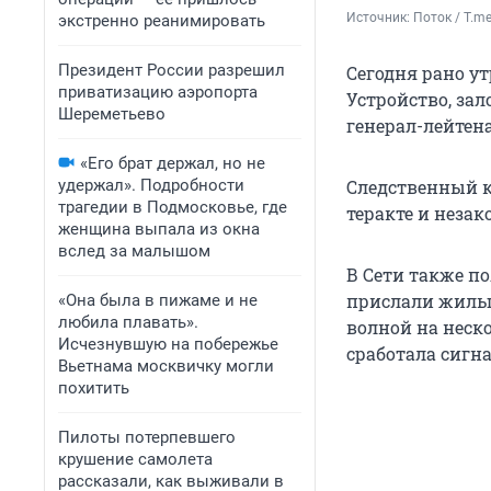
Источник: 
Поток / T.m
экстренно реанимировать
Президент России разрешил
Сегодня рано у
приватизацию аэропорта
Устройство, зал
Шереметьево
генерал-лейтен
«Его брат держал, но не
удержал». Подробности
Следственный 
трагедии в Подмосковье, где
теракте и незак
женщина выпала из окна
вслед за малышом
В Сети также п
прислали жильц
«Она была в пижаме и не
любила плавать».
волной на неск
Исчезнувшую на побережье
сработала сигн
Вьетнама москвичку могли
похитить
Пилоты потерпевшего
крушение самолета
рассказали, как выживали в