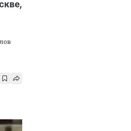
скве,
ллов