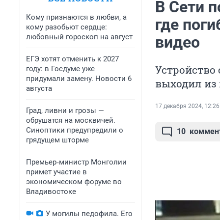
В Сети 
Кому признаются в любви, а
где поги
кому разобьют сердце:
любовный гороскоп на август
видео
ЕГЭ хотят отменить к 2027
Устройство 
году: в Госдуме уже
придумали замену. Новости 6
выходил из
августа
17 декабря 2024, 12:26
Град, ливни и грозы —
обрушатся на москвичей.
Синоптики предупредили о
10
коммен
грядущем шторме
Премьер‑министр Монголии
примет участие в
экономическом форуме во
Владивостоке
У могилы педофила. Его