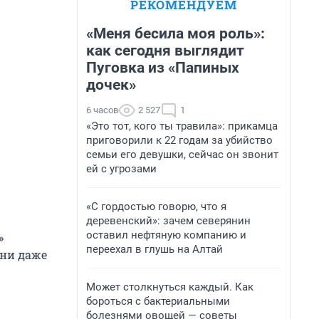
РЕКОМЕНДУЕМ
«Меня бесила моя роль»:
как сегодня выглядит
Пуговка из «Папиных
дочек»
6 часов
2 527
1
«Это тот, кого ты травила»: прикамца
приговорили к 22 годам за убийство
семьи его девушки, сейчас он звонит
ей с угрозами
«С гордостью говорю, что я
деревенский»: зачем северянин
оставил нефтяную компанию и
»
переехал в глушь на Алтай
Они даже
Может столкнуться каждый. Как
бороться с бактериальными
болезнями овощей — советы