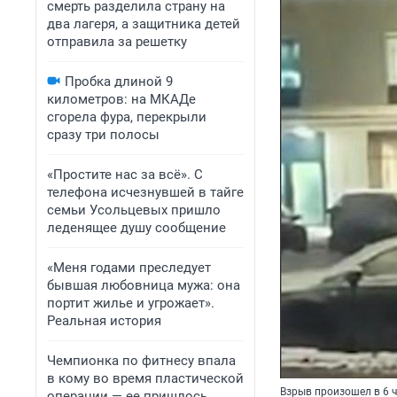
смерть разделила страну на
два лагеря, а защитника детей
отправила за решетку
Пробка длиной 9
километров: на МКАДе
сгорела фура, перекрыли
сразу три полосы
«Простите нас за всё». С
телефона исчезнувшей в тайге
семьи Усольцевых пришло
леденящее душу сообщение
«Меня годами преследует
бывшая любовница мужа: она
портит жилье и угрожает».
Реальная история
Чемпионка по фитнесу впала
в кому во время пластической
Взрыв произошел в 6 
операции — ее пришлось