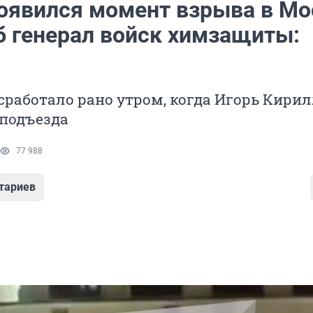
появился момент взрыва в Мо
б генерал войск химзащиты:
сработало рано утром, когда Игорь Кири
 подъезда
77 988
тариев