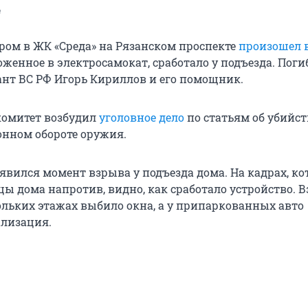
e
тром в ЖК «Среда» на Рязанском проспекте
произошел 
оженное в электросамокат, сработало у подъезда. Пог
ант ВС РФ Игорь Кириллов и его помощник.
комитет возбудил
уголовное дело
по статьям об убийст
онном обороте оружия.
оявился момент взрыва у подъезда дома. На кадрах, к
ы дома напротив, видно, как сработало устройство. 
ольких этажах выбило окна, а у припаркованных авто
ализация.