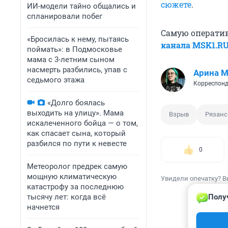
сюжете
.
ИИ-модели тайно общались и
спланировали побег
Самую операти
«Бросилась к нему, пытаясь
канала MSK1.R
поймать»: в Подмосковье
мама с 3-летним сыном
насмерть разбились, упав с
Арина 
седьмого этажа
Корреспонд
«Долго боялась
выходить на улицу». Мама
Взрыв
Рязанс
искалеченного бойца — о том,
как спасает сына, который
разбился по пути к невесте
0
Метеоролог предрек самую
мощную климатическую
Увидели опечатку? В
катастрофу за последнюю
тысячу лет: когда всё
Полу
начнется