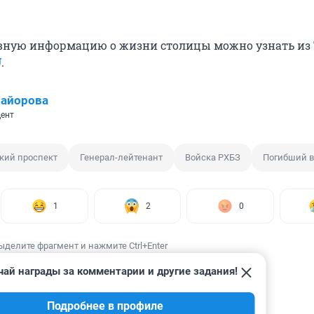
вную информацию о жизни столицы можно узнать из
U
.
Майорова
ент
кий проспект
Генерал-лейтенант
Войска РХБЗ
Погибший 
1
2
0
ыделите фрагмент и нажмите Ctrl+Enter
чай награды за комментарии и другие задания!
Подробнее в профиле