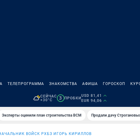
А
ТЕЛЕПРОГРАММА
ЗНАКОМСТВА
АФИША
ГОРОСКОП
КУР
USD 81,41
СЕЙЧАС
3
ПРОБКИ
+30°C
EUR 94,06
Эксперты оценили план строительства ВСМ
Продали дачу Строгановых
НАЧАЛЬНИК ВОЙСК РХБЗ ИГОРЬ КИРИЛЛОВ