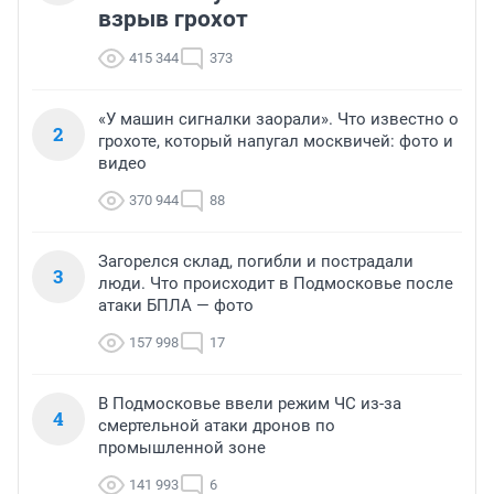
взрыв грохот
415 344
373
«У машин сигналки заорали». Что известно о
2
грохоте, который напугал москвичей: фото и
видео
370 944
88
Загорелся склад, погибли и пострадали
3
люди. Что происходит в Подмосковье после
атаки БПЛА — фото
157 998
17
В Подмосковье ввели режим ЧС из-за
4
смертельной атаки дронов по
промышленной зоне
141 993
6