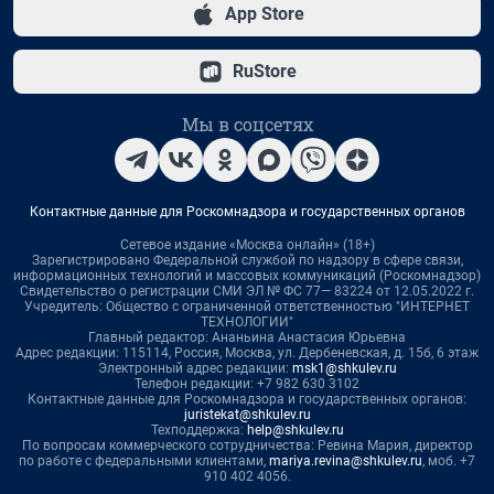
App Store
RuStore
Мы в соцсетях
Контактные данные для Роскомнадзора и государственных органов
Сетевое издание «Москва онлайн» (18+)
Зарегистрировано Федеральной службой по надзору в сфере связи,
информационных технологий и массовых коммуникаций (Роскомнадзор)
Свидетельство о регистрации СМИ ЭЛ № ФС 77— 83224 от 12.05.2022 г.
Учредитель: Общество с ограниченной ответственностью "ИНТЕРНЕТ
ТЕХНОЛОГИИ"
Главный редактор: Ананьина Анастасия Юрьевна
Адрес редакции: 115114, Россия, Москва, ул. Дербеневская, д. 15б, 6 этаж
Электронный адрес редакции:
msk1@shkulev.ru
Телефон редакции: +7 982 630 3102
Контактные данные для Роскомнадзора и государственных органов:
juristekat@shkulev.ru
Техподдержка:
help@shkulev.ru
По вопросам коммерческого сотрудничества: Ревина Мария, директор
по работе с федеральными клиентами,
mariya.revina@shkulev.ru
, моб. +7
910 402 4056.