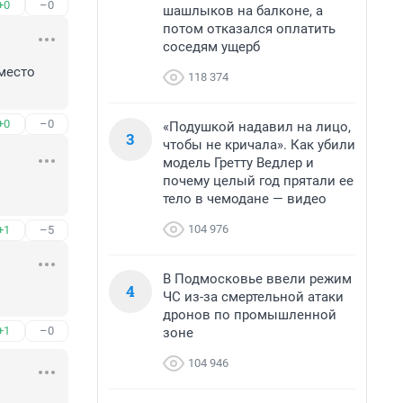
+0
–0
шашлыков на балконе, а
потом отказался оплатить
соседям ущерб
место 
118 374
+0
–0
«Подушкой надавил на лицо,
3
чтобы не кричала». Как убили
модель Гретту Ведлер и
почему целый год прятали ее
тело в чемодане — видео
104 976
+1
–5
В Подмосковье ввели режим
4
ЧС из-за смертельной атаки
дронов по промышленной
+1
–0
зоне
104 946