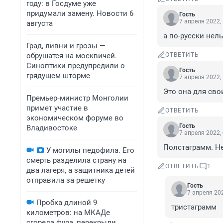
году: в Госдуме уже
придумали замену. Новости 6
Гость
7 апреля 2022,
августа
а по-русски нел
Град, ливни и грозы —
обрушатся на москвичей.
ОТВЕТИТЬ
Синоптики предупредили о
Гость
грядущем шторме
7 апреля 2022,
Это она для свои
Премьер‑министр Монголии
примет участие в
ОТВЕТИТЬ
экономическом форуме во
Гость
Владивостоке
7 апреля 2022,
Полстаграмм. Не
У могилы педофила. Его
смерть разделила страну на
ОТВЕТИТЬ
1
два лагеря, а защитника детей
отправила за решетку
Гость
7 апреля 202
Пробка длиной 9
тристаграмм
километров: на МКАДе
сгорела фура, перекрыли