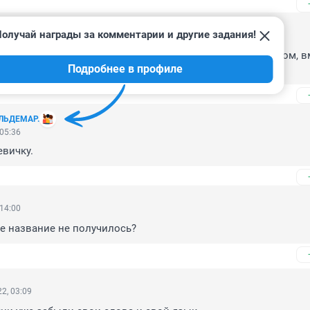
олучай награды за комментарии и другие задания!
 08:39
здай... интересно кто будет пользоваться сырым продуктом, в
Подробнее в профиле
ысяч уже оплатили впн на год вперёд ? ))))))))))
ЛЬДЕМАР.
 05:36
евичку.
 14:00
е название не получилось?
2, 03:09