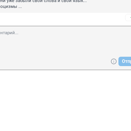
ни уже забыли свои слова и свой язык...

лоцизмы ...
Отп