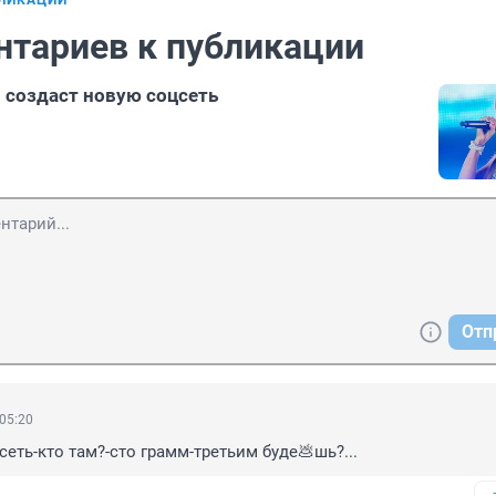
БЛИКАЦИИ
нтариев к публикации
 создаст новую соцсеть
Отп
 05:20
сеть-кто там?-сто грамм-третьим буде💩шь?...