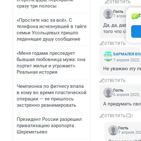
ОТВЕТИТЬ
сразу три полосы
Гость
П
7 апреля 2022,
«Простите нас за всё». С
Да, да, давай со
телефона исчезнувшей в тайге
того что сотни т
семьи Усольцевых пришло
леденящее душу сообщение
ОТВЕТИТЬ
«Меня годами преследует
БАРМАЛЕЙ ВО
бывшая любовница мужа: она
7 апреля 2022,
портит жилье и угрожает».
Не уважаю эту п
Реальная история
ОТВЕТИТЬ
Чемпионка по фитнесу впала
Гость
в кому во время пластической
6 апреля 2022,
операции — ее пришлось
А придумать сво
экстренно реанимировать
ОТВЕТИТЬ
1
Президент России разрешил
приватизацию аэропорта
Гость
Шереметьево
7 апреля 202