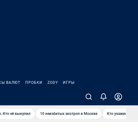
СЫ ВАЛЮТ
ПРОБКИ
ZODY
ИГРЫ
. Кто её выкупил
10 неизбитых экотроп в Москве
Кто ухаживает з