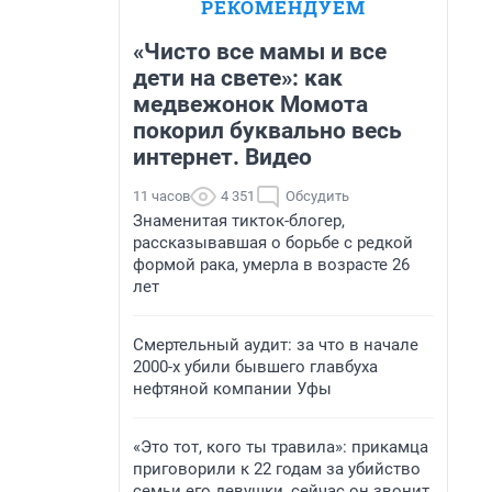
РЕКОМЕНДУЕМ
«Чисто все мамы и все
дети на свете»: как
медвежонок Момота
покорил буквально весь
интернет. Видео
11 часов
4 351
Обсудить
Знаменитая тикток-блогер,
рассказывавшая о борьбе с редкой
формой рака, умерла в возрасте 26
лет
Смертельный аудит: за что в начале
2000-х убили бывшего главбуха
нефтяной компании Уфы
«Это тот, кого ты травила»: прикамца
приговорили к 22 годам за убийство
семьи его девушки, сейчас он звонит