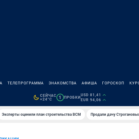
А
ТЕЛЕПРОГРАММА
ЗНАКОМСТВА
АФИША
ГОРОСКОП
КУР
USD 81,41
СЕЙЧАС
1
ПРОБКИ
+24°C
EUR 94,06
Эксперты оценили план строительства ВСМ
Продали дачу Строгановых