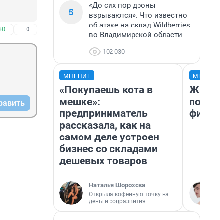
«До сих пор дроны
5
взрываются». Что известно
об атаке на склад Wildberries
+0
–0
во Владимирской области
102 030
МНЕНИЕ
МНЕНИ
«Покупаешь кота в
Жизнь
мешке»:
подбо
равить
предприниматель
фильм
рассказала, как на
самом деле устроен
бизнес со складами
дешевых товаров
Наталья Шорохова
Открыла кофейную точку на
деньги соцразвития