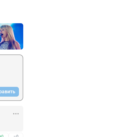
равить
+0
–0