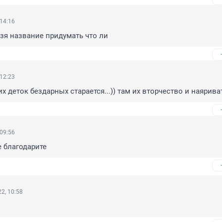
 14:16
ьзя название придумать что ли
 12:23
х деток бездарных старается...)) там их вторчество и наярива
 09:56
 благодарите
2, 10:58