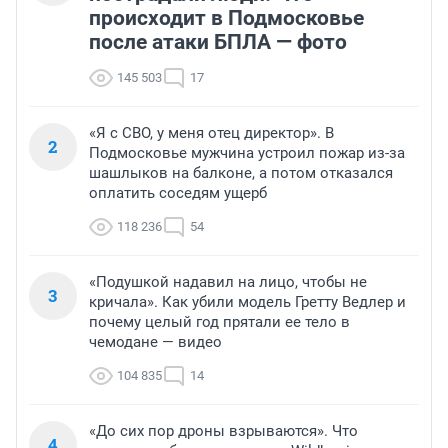
происходит в Подмосковье
после атаки БПЛА — фото
145 503
17
«Я с СВО, у меня отец директор». В
2
Подмосковье мужчина устроил пожар из-за
шашлыков на балконе, а потом отказался
оплатить соседям ущерб
118 236
54
«Подушкой надавил на лицо, чтобы не
3
кричала». Как убили модель Гретту Ведлер и
почему целый год прятали ее тело в
чемодане — видео
104 835
14
«До сих пор дроны взрываются». Что
4