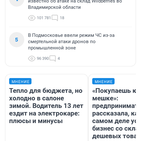
известно об атаке на склад Wildberries во
Владимирской области
101 781
18
В Подмосковье ввели режим ЧС из-за
5
смертельной атаки дронов по
промышленной зоне
96 390
4
МНЕНИЕ
МНЕНИЕ
Тепло для бюджета, но
«Покупаешь ко
холодно в салоне
мешке»:
зимой. Водитель 13 лет
предпринимат
ездит на электрокаре:
рассказала, как
плюсы и минусы
самом деле ус
бизнес со скл
дешевых това