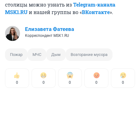
столицы можно узнать из
Telegram-канала
MSK1.RU
и нашей группы во «
ВКонтакте
».
Елизавета Фатеева
Корреспондент MSK1.RU
Пожар
МЧС
Дым
Возгорание мусора
0
0
0
0
0