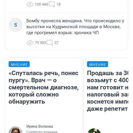
100 449
18
Бомбу пронесла женщина. Что происходило у
5
высотки на Кудринской площади в Москве,
где прогремел взрыв: хроника ЧП
79 983
37
МНЕНИЕ
МНЕНИЕ
«Спуталась речь, понес
Продашь за 300
пургу». Врач — о
возьмут с 4000
смертельном диагнозе,
нам готовит н
который сложно
налоговый зако
обнаружить
коснется импор
даже репетито
Ирина Волкова
Главврач клиники