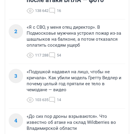
после атаки БПЛА — фото
138 642
16
«Я с СВО, у меня отец директор». В
2
Подмосковье мужчина устроил пожар из-за
шашлыков на балконе, а потом отказался
оплатить соседям ущерб
117 288
54
«Подушкой надавил на лицо, чтобы не
3
кричала». Как убили модель Гретту Ведлер и
почему целый год прятали ее тело в
чемодане — видео
103 635
14
«До сих пор дроны взрываются». Что
4
известно об атаке на склад Wildberries во
Владимирской области