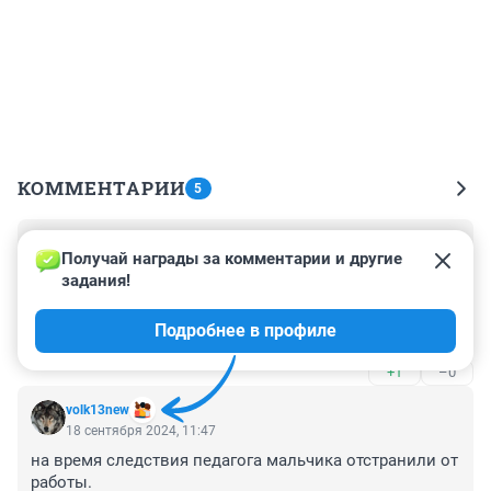
КОММЕНТАРИИ
5
Гость
18 сентября 2024, 12:25
Получай награды за комментарии и другие 
задания!
Ну не можешь ты работать с такими детьми, так уйди 
оттуда. Что бы ни было, но применять силу к такому 
Подробнее в профиле
ребенку - это самое днище. Мало того, что ребенок 
сам по себе не может дать сдачи взрослому, так 
+1
–0
ребенок ещё и с особенностями развития, не говорит.

Таких взрослых надо просто пожизненно сажать
volk13new
18 сентября 2024, 11:47
на время следствия педагога мальчика отстранили от 
работы.
