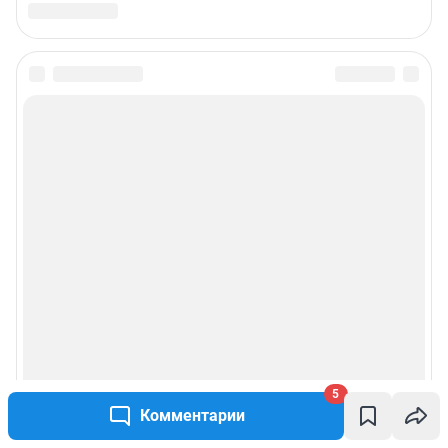
Статистика канала в MAX
Все города сети
Мобильное приложение
Google Play
App Store
RuStore
Мы в соцсетях
Контактные данные для Роскомнадзора и государственных органов
5
Комментарии
Сетевое издание «Москва онлайн» (18+)
Зарегистрировано Федеральной службой по надзору в сфере связи,