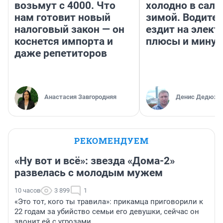
возьмут с 4000. Что
холодно в сало
нам готовит новый
зимой. Водител
налоговый закон — он
ездит на элект
коснется импорта и
плюсы и мину
даже репетиторов
Анастасия Завгородняя
Денис Дедюхи
РЕКОМЕНДУЕМ
«Ну вот и всё»: звезда «Дома-2»
развелась с молодым мужем
10 часов
3 899
1
«Это тот, кого ты травила»: прикамца приговорили к
22 годам за убийство семьи его девушки, сейчас он
звонит ей с угрозами