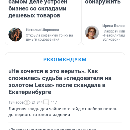
самом деле устроен
обнаружить
бизнес со складами
дешевых товаров
Ирина Волкова
Наталья Шорохова
Главврач клини
Открыла кофейную точку на
«Реабилитация 
деньги соцразвития
Волковой»
РЕКОМЕНДУЕМ
«Не хочется в это верить». Как
сложилась судьба «следователя на
золотом Lexus» после скандала в
Екатеринбурге
13 часов
21 844
117
Лицевая гладь для чайников: гайд от набора петель
до первого готового изделия
«Расходы на топливо колоссальные»: как