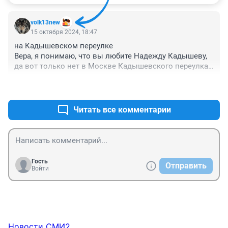
volk13new
15 октября 2024, 18:47
на Кадышевском переулке

Вера, я понимаю, что вы любите Надежду Кадышеву, 
да вот только нет в Москве Кадышевского переулка. 
Есть Кадашевский переулок и Кадашевская 
+0
–0
набережная, а также церковь Воскресения в Кадашах. 
Кстати Малый Толмачёвский переулок пишется с 
прописной буквы.

Читать все комментарии
Впрочем, чего это я пишу. Похоже в msk1 ни одного 
москвича нет. Да и с русским языком у вас проблема: 
развернуть могут На улице, но В переулке.

А сами вы живёте на районе, да, Верочка?
Гость
Отправить
Войти
Новости СМИ2