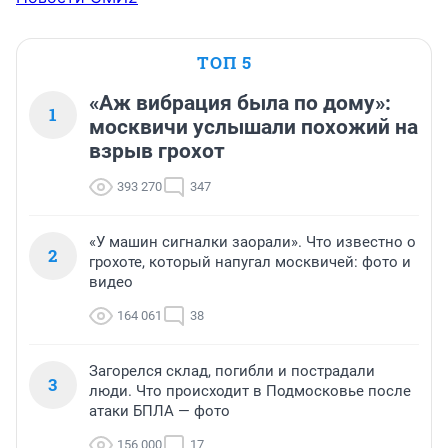
ТОП 5
«Аж вибрация была по дому»:
1
москвичи услышали похожий на
взрыв грохот
393 270
347
«У машин сигналки заорали». Что известно о
2
грохоте, который напугал москвичей: фото и
видео
164 061
38
Загорелся склад, погибли и пострадали
3
люди. Что происходит в Подмосковье после
атаки БПЛА — фото
156 000
17