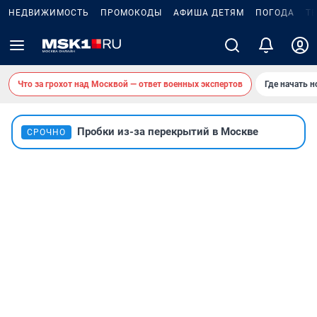
НЕДВИЖИМОСТЬ
ПРОМОКОДЫ
АФИША ДЕТЯМ
ПОГОДА
Т
Что за грохот над Москвой — ответ военных экспертов
Где начать 
Пробки из-за перекрытий в Москве
СРОЧНО