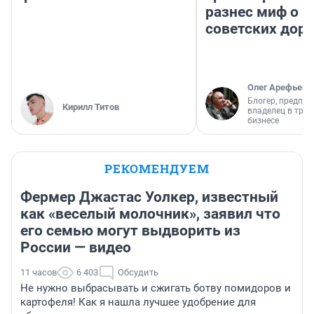
разнес миф о 
советских доро
Олег Арефьев
Блогер, предпри
Кирилл Титов
владелец в тра
бизнесе
РЕКОМЕНДУЕМ
Фермер Джастас Уолкер, известный
как «веселый молочник», заявил что
его семью могут выдворить из
России — видео
11 часов
6 403
Обсудить
Не нужно выбрасывать и сжигать ботву помидоров и
картофеля! Как я нашла лучшее удобрение для