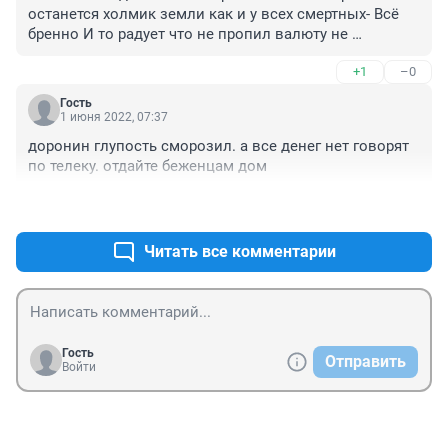
останется холмик земли как и у всех смертных- Всё 
бренно И то радует что не пропил валюту не 
промотал по борделям а склепал себе типа памятник-
+1
–0
-главно что бы завистники не сожгли
Гость
1 июня 2022, 07:37
доронин глупость сморозил. а все денег нет говорят 
по телеку. отдайте беженцам дом
+1
–0
Читать все комментарии
Гость
Отправить
Войти