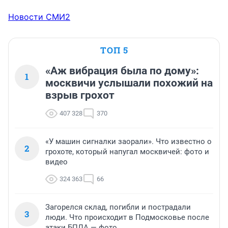
Новости СМИ2
ТОП 5
«Аж вибрация была по дому»:
1
москвичи услышали похожий на
взрыв грохот
407 328
370
«У машин сигналки заорали». Что известно о
2
грохоте, который напугал москвичей: фото и
видео
324 363
66
Загорелся склад, погибли и пострадали
3
люди. Что происходит в Подмосковье после
атаки БПЛА — фото