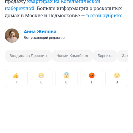
продажу
квартирах на Котельнической
набережной
. Больше информации о роскошных
домах в Москве и Подмосковье —
в этой рубрике
.
Анна Жилова
Выпускающий редактор
Владислав Доронин
Наоми Кэмпбелл
Барвиха
Заха 
1
0
0
1
0